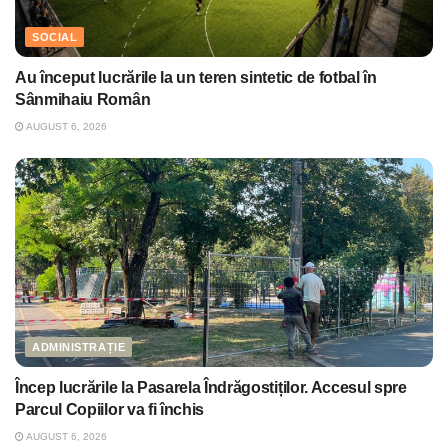
SOCIAL
Au început lucrările la un teren sintetic de fotbal în
Sânmihaiu Român
AUGUST 6, 2026
ADMINISTRAȚIE
Încep lucrările la Pasarela Îndrăgostiților. Accesul spre
Parcul Copiilor va fi închis
AUGUST 6, 2026