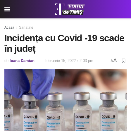
Acasă
Sănătate
Incidența cu Covid -19 scade
în județ
A
de
Ioana Damian
februarie 15, 2022 ◦ 2:03 pm
A