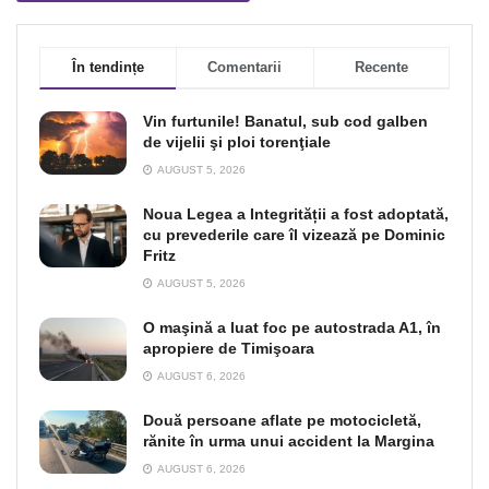
În tendințe
Comentarii
Recente
Vin furtunile! Banatul, sub cod galben
de vijelii şi ploi torenţiale
AUGUST 5, 2026
Noua Legea a Integrității a fost adoptată,
cu prevederile care îl vizează pe Dominic
Fritz
AUGUST 5, 2026
O maşină a luat foc pe autostrada A1, în
apropiere de Timişoara
AUGUST 6, 2026
Două persoane aflate pe motocicletă,
rănite în urma unui accident la Margina
AUGUST 6, 2026