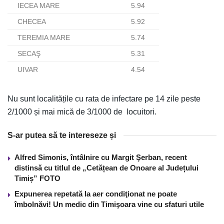
IECEA MARE
5.94
CHECEA
5.92
TEREMIA MARE
5.74
SECAŞ
5.31
UIVAR
4.54
Nu sunt localitățile cu rata de infectare pe 14 zile peste
2/1000 și mai mică de 3/1000 de locuitori.
S-ar putea să te intereseze și
Alfred Simonis, întâlnire cu Margit Şerban, recent
distinsă cu titlul de „Cetățean de Onoare al Județului
Timiș” FOTO
Expunerea repetată la aer condiţionat ne poate
îmbolnăvi! Un medic din Timişoara vine cu sfaturi utile