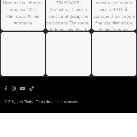
©
Ediția de Timiș
- Toate drepturile rezervate