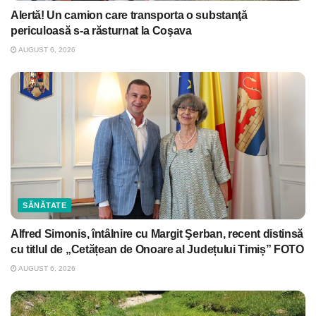
Alertă! Un camion care transporta o substanţă
periculoasă s-a răsturnat la Coşava
AUGUST 6, 2026
SĂNĂTATE
Alfred Simonis, întâlnire cu Margit Şerban, recent distinsă
cu titlul de „Cetățean de Onoare al Județului Timiș” FOTO
AUGUST 6, 2026