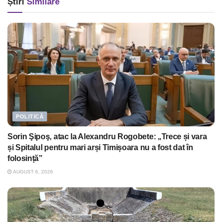
Știri
Similare
POLITICĂ
Sorin Şipoş, atac la Alexandru Rogobete: „Trece și vara
și Spitalul pentru mari arși Timișoara nu a fost dat în
folosință”
AUGUST 6, 2026