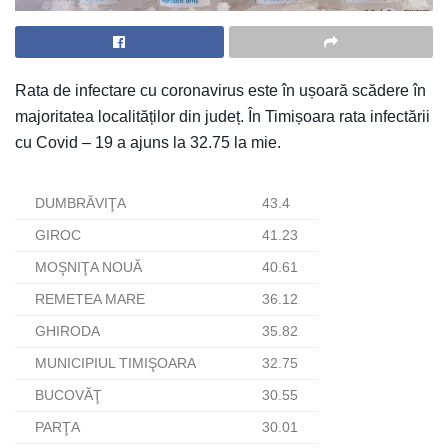
Rata de infectare cu coronavirus este în ușoară scădere în
majoritatea localităților din județ. În Timișoara rata infectării
cu Covid – 19 a ajuns la 32.75 la mie.
DUMBRĂVIŢA
43.4
GIROC
41.23
MOŞNIŢA NOUĂ
40.61
REMETEA MARE
36.12
GHIRODA
35.82
MUNICIPIUL TIMIŞOARA
32.75
BUCOVĂŢ
30.55
PARŢA
30.01