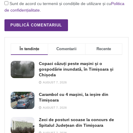
Sunt de acord cu termenii și condițiile de utilizare și cu
Politica
de confidențialitate
.
În tendințe
Comentarii
Recente
Copaci căzuți peste mașini și o
gospodărie inundată, în Timișoara și
Chișoda
AUGUST 7, 2026
Carambol cu 4 mașini, la ieșire din
Timișoara
AUGUST 7, 2026
Zeci de posturi scoase la concurs de
Spitalul Județean din Timișoara
AUGUST 7, 2026