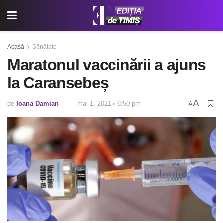
Acasă
Sănătate
Maratonul vaccinării a ajuns
la Caransebeș
A
de
Ioana Damian
mai 1, 2021 ◦ 6:50 pm
A