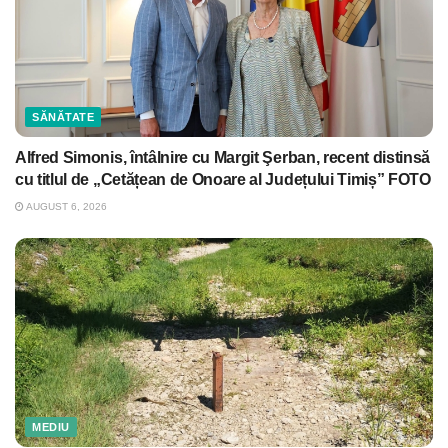
SĂNĂTATE
Alfred Simonis, întâlnire cu Margit Şerban, recent distinsă
cu titlul de „Cetățean de Onoare al Județului Timiș” FOTO
AUGUST 6, 2026
MEDIU