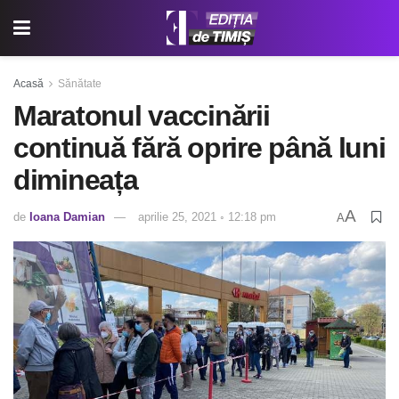
Acasă
Sănătate
Maratonul vaccinării
continuă fără oprire până luni
dimineața
A
de
Ioana Damian
aprilie 25, 2021 ◦ 12:18 pm
A