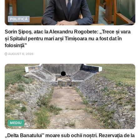
POLITICĂ
Sorin Şipoş, atac la Alexandru Rogobete: „Trece și vara
și Spitalul pentru mari arși Timișoara nu a fost dat în
folosință”
AUGUST 6, 2026
MEDIU
„Delta Banatului” moare sub ochii noștri. Rezervația de la