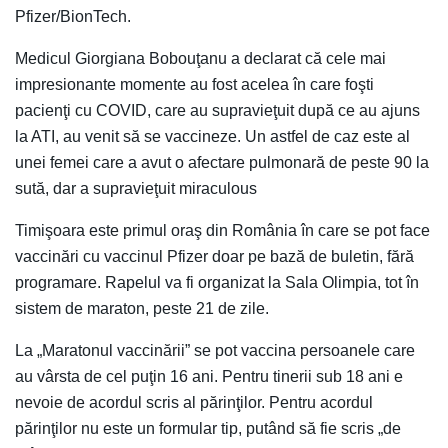
Pfizer/BionTech.
Medicul Giorgiana Bobouţanu a declarat că cele mai
impresionante momente au fost acelea în care foşti
pacienţi cu COVID, care au supravieţuit după ce au ajuns
la ATI, au venit să se vaccineze. Un astfel de caz este al
unei femei care a avut o afectare pulmonară de peste 90 la
sută, dar a supravieţuit miraculous
Timişoara este primul oraş din România în care se pot face
vaccinări cu vaccinul Pfizer doar pe bază de buletin, fără
programare. Rapelul va fi organizat la Sala Olimpia, tot în
sistem de maraton, peste 21 de zile.
La „Maratonul vaccinării” se pot vaccina persoanele care
au vârsta de cel puţin 16 ani. Pentru tinerii sub 18 ani e
nevoie de acordul scris al părinţilor. Pentru acordul
părinţilor nu este un formular tip, putând să fie scris „de