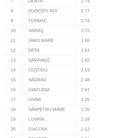
7
DENTA
2.79
8
DUDEŞTII NOI
2.77
9
TORMAC
2.74
10
VARIAŞ
2.72
11
JAMU MARE
2.66
12
DETA
2.63
13
SARAVALE
2.62
14
COŞTEIU
2.53
15
NĂDRAG
2.48
16
GAVOJDIA
2.41
17
UIVAR
2.26
18
SÂNPETRU MARE
2.25
19
LOVRIN
2.18
20
CIACOVA
2.12