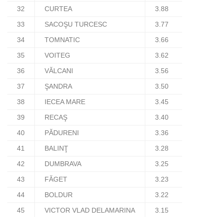
32
CURTEA
3.88
33
SACOŞU TURCESC
3.77
34
TOMNATIC
3.66
35
VOITEG
3.62
36
VĂLCANI
3.56
37
ŞANDRA
3.50
38
IECEA MARE
3.45
39
RECAŞ
3.40
40
PĂDURENI
3.36
41
BALINŢ
3.28
42
DUMBRAVA
3.25
43
FĂGET
3.23
44
BOLDUR
3.22
45
VICTOR VLAD DELAMARINA
3.15