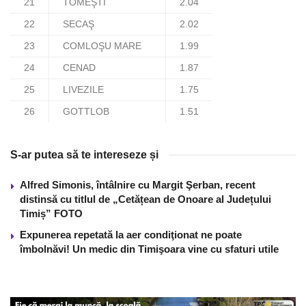
21
TOMEŞTI
2.04
22
SECAŞ
2.02
23
COMLOŞU MARE
1.99
24
CENAD
1.87
25
LIVEZILE
1.75
26
GOTTLOB
1.51
S-ar putea să te intereseze și
Alfred Simonis, întâlnire cu Margit Şerban, recent
distinsă cu titlul de „Cetățean de Onoare al Județului
Timiș” FOTO
Expunerea repetată la aer condiţionat ne poate
îmbolnăvi! Un medic din Timişoara vine cu sfaturi utile