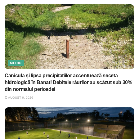
MEDIU
Canicula și lipsa precipitațiilor accentuează seceta
hidrologică în Banat! Debitele râurilor au scăzut sub 30%
din normalul perioadei
AUGUST 6, 2026