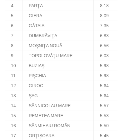
4
PARŢA
8.18
5
GIERA
8.09
6
GĂTAIA
7.35
7
DUMBRĂVIŢA
6.83
8
MOŞNIŢA NOUĂ
6.56
9
TOPOLOVĂŢU MARE
6.03
10
BUZIAŞ
5.98
11
PIŞCHIA
5.98
12
GIROC
5.64
13
ŞAG
5.64
14
SÂNNICOLAU MARE
5.57
15
REMETEA MARE
5.53
16
SÂNMIHAIU ROMÂN
5.50
17
ORŢIŞOARA
5.45