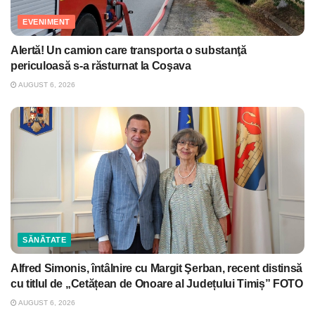
EVENIMENT
Alertă! Un camion care transporta o substanţă
periculoasă s-a răsturnat la Coşava
AUGUST 6, 2026
SĂNĂTATE
Alfred Simonis, întâlnire cu Margit Şerban, recent distinsă
cu titlul de „Cetățean de Onoare al Județului Timiș” FOTO
AUGUST 6, 2026