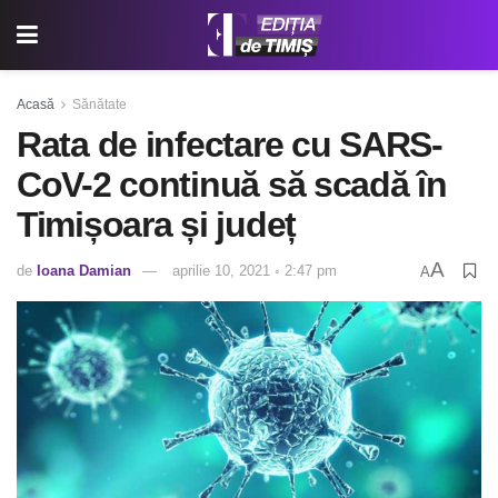
Acasă
Sănătate
Rata de infectare cu SARS-
CoV-2 continuă să scadă în
Timișoara și județ
A
de
Ioana Damian
aprilie 10, 2021 ◦ 2:47 pm
A