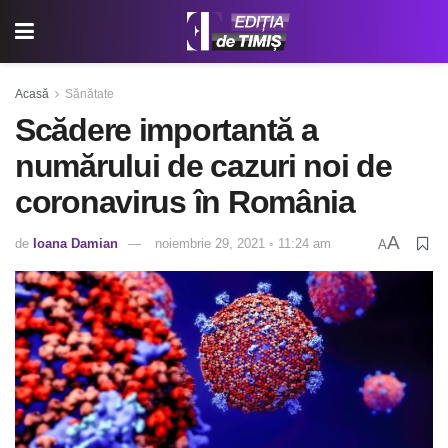
Acasă
Sănătate
Scădere importantă a
numărului de cazuri noi de
coronavirus în România
A
de
Ioana Damian
noiembrie 29, 2021 ◦ 11:24 am
A