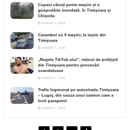
Copaci căzuți peste mașini și o
gospodărie inundată, în Timișoara și
Chișoda
AUGUST 7, 2026
Carambol cu 4 mașini, la ieșire din
Timișoara
AUGUST 7, 2026
„Regele TikTok-ului”, reţinut de poliţiştii
din Timişoara pentru provocări
scandaloase
AUGUST 7, 2026
Trafic îngreunat pe autostrada Timişoara
– Lugoj, din cauza unui camion care a
lovit parapetul
AUGUST 7, 2026