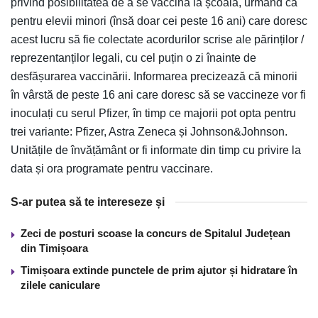
privind posibilitatea de a se vaccina la școală, urmând ca
pentru elevii minori (însă doar cei peste 16 ani) care doresc
acest lucru să fie colectate acordurilor scrise ale părinților /
reprezentanților legali, cu cel puțin o zi înainte de
desfășurarea vaccinării. Informarea precizează că minorii
în vârstă de peste 16 ani care doresc să se vaccineze vor fi
inoculați cu serul Pfizer, în timp ce majorii pot opta pentru
trei variante: Pfizer, Astra Zeneca și Johnson&Johnson.
Unitățile de învățământ or fi informate din timp cu privire la
data și ora programate pentru vaccinare.
S-ar putea să te intereseze și
Zeci de posturi scoase la concurs de Spitalul Județean
din Timișoara
Timișoara extinde punctele de prim ajutor și hidratare în
zilele caniculare