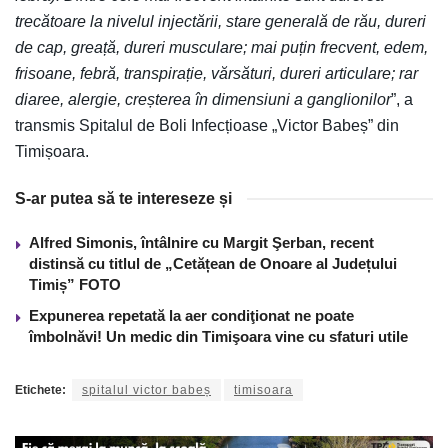
trecătoare la nivelul injectării, stare generală de rău, dureri
de cap, greață, dureri musculare; mai puțin frecvent, edem,
frisoane, febră, transpirație, vărsături, dureri articulare; rar
diaree, alergie, creșterea în dimensiuni a ganglionilor
”, a
transmis Spitalul de Boli Infecțioase „Victor Babeș” din
Timișoara.
S-ar putea să te intereseze și
Alfred Simonis, întâlnire cu Margit Şerban, recent
distinsă cu titlul de „Cetățean de Onoare al Județului
Timiș” FOTO
Expunerea repetată la aer condiţionat ne poate
îmbolnăvi! Un medic din Timişoara vine cu sfaturi utile
Etichete:
spitalul victor babeș
timisoara