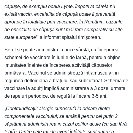
căpușe, de exemplu boala Lyme, împotriva căreia nu
există vaccin, encefalita de căpușă poate fi prevenită
aproape în totalitate prin vaccinare. În România, cazurile
de encefalită de căpușă sunt mai rare comparativ cu alte
state europene
”, a informat spitalul timișorean.
Serul se poate administra la orice vârstă, cu începerea
schemei de vaccinare în lunile de iarnă, pentru a obține
imunitatea înainte de începerea activității căpușelor
primăvara. Vaccinul se administrează intramuscular, în
regiunea deltoidiană a brațului sau subcutanat. Schema de
vaccinare la adulți implică administrarea a 3 doze, urmate
de rapeluri periodice, de regulă la fiecare 3-5 ani.
„
Contraindicații: alergie cunoscută la oricare dintre
componentele vaccinului; se amână pentru cel puțin 2
săptămâni administrarea în cazul bolilor acute (cu sau fără
febră). Dintre cele mai frecvent întâlnite sunt durerea