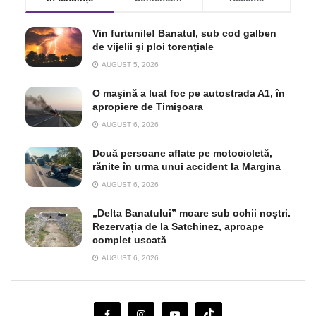
Vin furtunile! Banatul, sub cod galben
de vijelii şi ploi torenţiale
AUGUST 5, 2026
O maşină a luat foc pe autostrada A1, în
apropiere de Timişoara
AUGUST 6, 2026
Două persoane aflate pe motocicletă,
rănite în urma unui accident la Margina
AUGUST 6, 2026
„Delta Banatului” moare sub ochii noștri.
Rezervația de la Satchinez, aproape
complet uscată
AUGUST 6, 2026