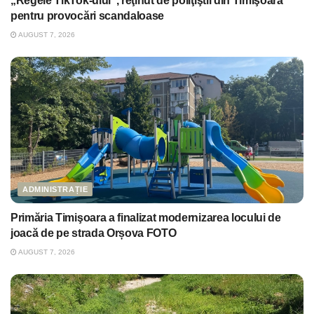
„Regele TikTok-ului”, reţinut de poliţiştii din Timişoara
pentru provocări scandaloase
AUGUST 7, 2026
ADMINISTRAȚIE
Primăria Timişoara a finalizat modernizarea locului de
joacă de pe strada Orșova FOTO
AUGUST 7, 2026