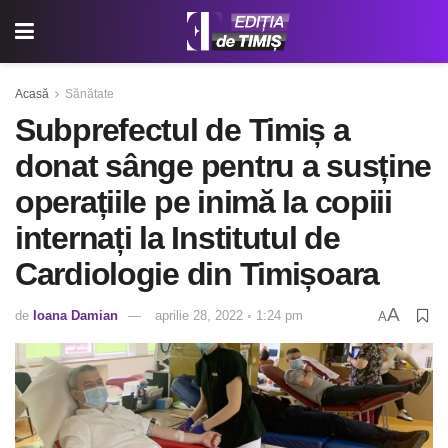
Acasă
Sănătate
Subprefectul de Timiș a
donat sânge pentru a susține
operațiile pe inimă la copiii
internați la Institutul de
Cardiologie din Timișoara
A
de
Ioana Damian
aprilie 28, 2022 ◦ 1:24 pm
A