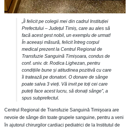
„Îi felicit pe colegii mei din cadrul Instituției
Prefectului – Județul Timiș, care au ales să
facă acest gest nobil, un exemplu de urmat!
În aceeași măsură, felicit întreg corpul
medical prezent la Centrul Regional de
Transfuzie Sanguină Timișoara, condus de
conf. univ. dr. Rodica Lighezan, pentru
condițiile bune și atitudinea pozitivă cu care
îi tratează pe donatori. O donare de sânge
poate salva 3 vieți. Vă invit pe toți cei care
puteți face acest lucru, să donați sânge”, a
spus subprefectul.
Centrul Regional de Transfuzie Sanguină Timişoara are
nevoie de sânge din toate grupele sanguine, pentru a veni
în ajutorul chirurgilor cardiaci pediatrici de la Institutul de