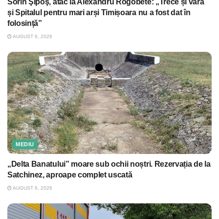
Sorin Şipoş, atac la Alexandru Rogobete: „Trece și vara
și Spitalul pentru mari arși Timișoara nu a fost dat în
folosință”
AUGUST 6, 2026
MEDIU
„Delta Banatului” moare sub ochii noștri. Rezervația de la
Satchinez, aproape complet uscată
AUGUST 6, 2026