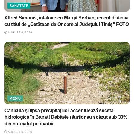
SĂNĂTATE
Alfred Simonis, întâlnire cu Margit Şerban, recent distinsă
cu titlul de „Cetățean de Onoare al Județului Timiș” FOTO
AUGUST 6, 2026
MEDIU
Canicula și lipsa precipitațiilor accentuează seceta
hidrologică în Banat! Debitele râurilor au scăzut sub 30%
din normalul perioadei
AUGUST 6, 2026