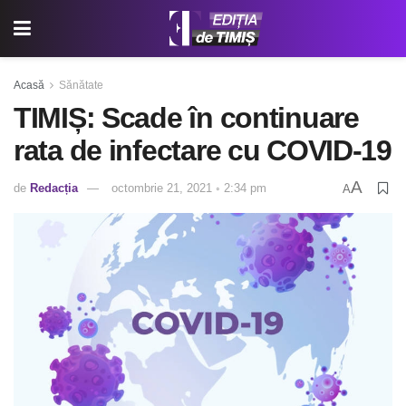
Acasă
Sănătate
TIMIȘ: Scade în continuare
rata de infectare cu COVID-19
A
de
Redacția
octombrie 21, 2021 ◦ 2:34 pm
A