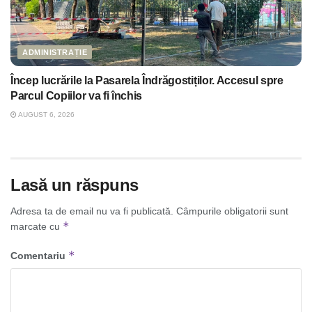
ADMINISTRAȚIE
Încep lucrările la Pasarela Îndrăgostiților. Accesul spre
Parcul Copiilor va fi închis
AUGUST 6, 2026
Lasă un răspuns
Adresa ta de email nu va fi publicată.
Câmpurile obligatorii sunt
*
marcate cu
*
Comentariu