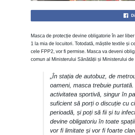
Di
Masca de protecție devine obligatorie în aer liber 
1 la mia de locuitori. Totodată, măștile textile și ce
cele FPP2, vor fi permise. Masca va deveni obligat
comun al Ministerului Sănătății și Ministerului de 
„În stația de autobuz, de metrou
oameni, masca trebuie purtată. 
activitatea sportivă, singur în p
suficient să porți o discuție cu 
perioadă, și poți să fii și tu inf
devine obligatoriu în toate spați
vor fi limitate și vor fi foarte c