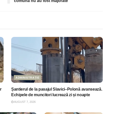
comună nu au fost majorate
ADMINISTRAȚIE
r
Șantierul de la pasajul Slavici–Polonă avansează.
Echipele de muncitori lucrează zi și noapte
AUGUST 7, 2026