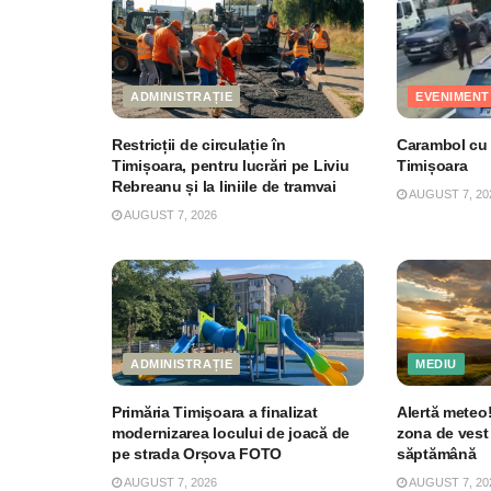
ADMINISTRAȚIE
EVENIMENT
Restricții de circulație în
Carambol cu 4
Timișoara, pentru lucrări pe Liviu
Timișoara
Rebreanu și la liniile de tramvai
AUGUST 7, 20
AUGUST 7, 2026
ADMINISTRAȚIE
MEDIU
Primăria Timişoara a finalizat
Alertă meteo!
modernizarea locului de joacă de
zona de vest a
pe strada Orșova FOTO
săptămână
AUGUST 7, 2026
AUGUST 7, 20