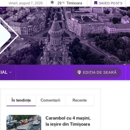
vineri, august 7, 2026
29
Timisoara
°C
SAVED POSTS
IAL
EDIȚIA DE SEARĂ
În tendințe
Comentarii
Recente
Carambol cu 4 mașini,
la ieșire din Timișoara