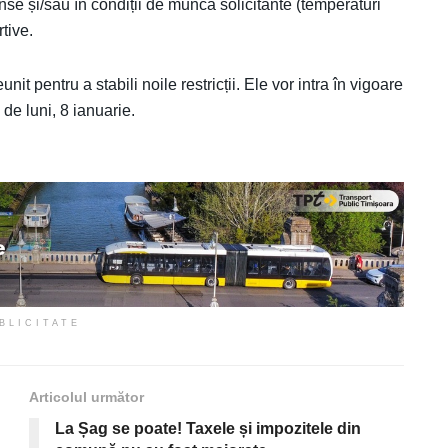
ense și/sau în condiții de muncă solicitante (temperaturi
rtive.
t pentru a stabili noile restricții. Ele vor intra în vigoare
 de luni, 8 ianuarie.
BLICITATE
Articolul următor
La Șag se poate! Taxele și impozitele din