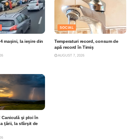
SOCIAL
 mașini, la ieșire din
Temperaturi record, consum de
apă record în Timiș
26
AUGUST 7, 2026
 Caniculă şi ploi în
 ţării, la sfârşit de
26