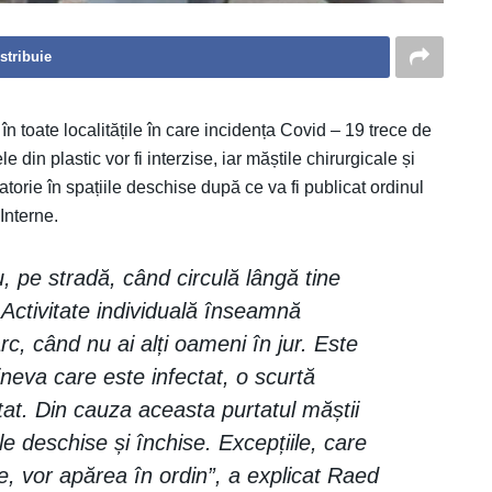
stribuie
în toate localitățile în care incidența Covid – 19 trece de
le din plastic vor fi interzise, iar măștile chirurgicale și
orie în spațiile deschise după ce va fi publicat ordinul
Interne.
, pe stradă, când circulă lângă tine
Activitate individuală înseamnă
arc, când nu ai alți oameni în jur. Este
cineva care este infectat, o scurtă
ectat. Din cauza aceasta purtatul măștii
ile deschise și închise. Excepțiile, care
lare, vor apărea în ordin”, a explicat Raed