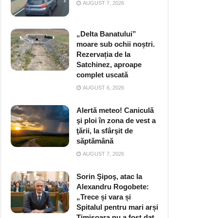
AUGUST 7, 2026
„Delta Banatului”
moare sub ochii noștri.
Rezervația de la
Satchinez, aproape
complet uscată
AUGUST 6, 2026
Alertă meteo! Caniculă
şi ploi în zona de vest a
ţării, la sfârşit de
săptămână
AUGUST 7, 2026
Sorin Şipoş, atac la
Alexandru Rogobete:
„Trece și vara și
Spitalul pentru mari arși
Timișoara nu a fost dat