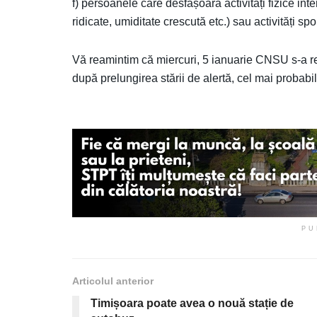
f) persoanele care desfășoară activități fizice int
ridicate, umiditate crescută etc.) sau activități spo
Vă reamintim că miercuri, 5 ianuarie CNSU s-a reuni
după prelungirea stării de alertă, cel mai probabil
PU
Articolul anterior
Timișoara poate avea o nouă stație de