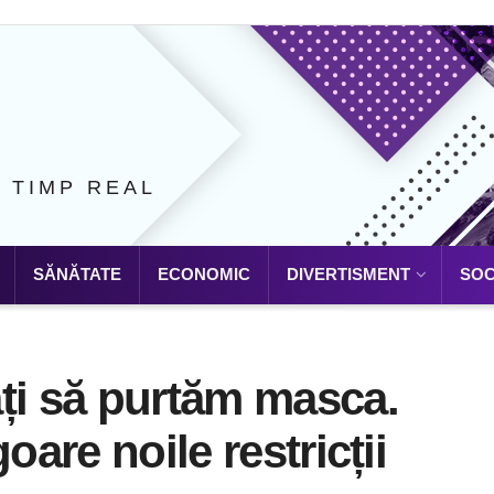
N TIMP REAL
SĂNĂTATE
ECONOMIC
DIVERTISMENT
SOC
ți să purtăm masca.
oare noile restricții