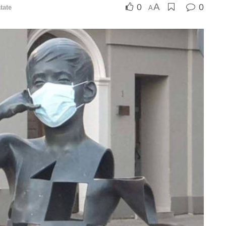
A
0
0
tate
A