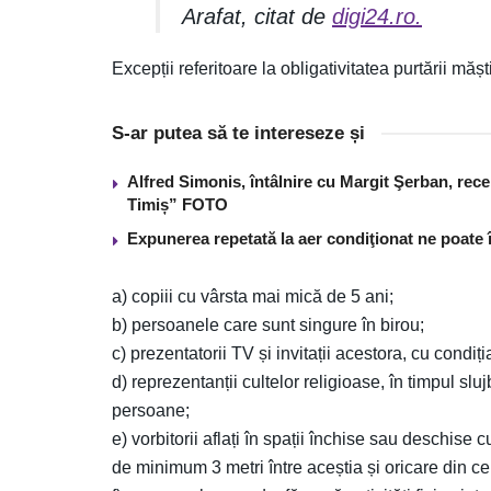
Arafat, citat de
digi24.ro.
Excepții referitoare la obligativitatea purtării mă
S-ar putea să te intereseze și
Alfred Simonis, întâlnire cu Margit Şerban, rece
Timiș” FOTO
Expunerea repetată la aer condiţionat ne poate 
a) copiii cu vârsta mai mică de 5 ani;
b) persoanele care sunt singure în birou;
c) prezentatorii TV și invitații acestora, cu condiț
d) reprezentanții cultelor religioase, în timpul sluj
persoane;
e) vorbitorii aflați în spații închise sau deschise c
de minimum 3 metri între aceștia și oricare din ce