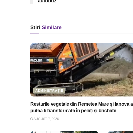
autobuz
Știri
Similare
ADMINISTRAȚIE
Resturile vegetale din Remetea Mare și Ianova a
putea fi transformate în peleți și brichete
AUGUST 7, 2026