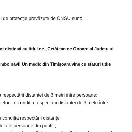
știi de protecție prevăzute de CNSU sunt:
nt distinsă cu titlul de „Cetățean de Onoare al Județului
îmbolnăvi! Un medic din Timişoara vine cu sfaturi utile
ia respectării distanței de 3 metri între persoane;
belor, cu condiția respectării distanței de 3 metri între
u condiția respectării distanței
lelalte persoane din public;