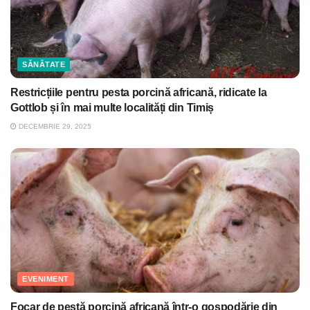
SĂNĂTATE
Restricțiile pentru pesta porcină africană, ridicate la
Gottlob și în mai multe localități din Timiș
DECEMBRIE 29, 2025
EVENIMENT
Focar de pestă porcină africană într-o gospodărie din