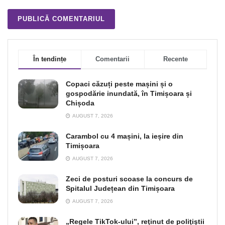
În tendințe
Comentarii
Recente
Copaci căzuți peste mașini și o
gospodărie inundată, în Timișoara și
Chișoda
AUGUST 7, 2026
Carambol cu 4 mașini, la ieșire din
Timișoara
AUGUST 7, 2026
Zeci de posturi scoase la concurs de
Spitalul Județean din Timișoara
AUGUST 7, 2026
„Regele TikTok-ului”, reţinut de poliţiştii