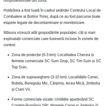
nonprofesionale din zonă.
Hotărârea a fost luată în cadrul ședinței Centrului Local de
Combatere al Bolilor Timiș, după ce au fost parcurse toate
etapele legale de decontaminare și monitorizare.
Măsura vizează atât gospodăriile populației, cât și mari
exploatații comerciale care fuseseră incluse în zonele de
control:
Zona de protecție (0-3 km): Localitatea Checea și
fermele comerciale SC Suin Grup, SC Tim Suin și SC
Top Suin.
Zona de supraveghere (3-10 km): Localitățile Cenei,
Bobda, Beregsău Mic, Cărpiniș, Iecea Mică, Jimbolia
și Clarii Vii.
Ferme comerciale vizate: Unitățile aparținând SC
Comtim România SRL (fermele Cenei și Jimbolia 2),