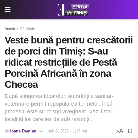
Acasă
Sănătate
Veste bună pentru crescătorii
de porci din Timiș: S-au
ridicat restricțiile de Pestă
Porcină Africană în zona
Checea
După stingerea focarelor, autoritățile sanitar-
veterinare permit repopularea fermelor, însă
procesul este strict supravegheat. Vezi lista
localităților care ies de sub restricții.
A
de
Ioana Damian
mai 8, 2026 ◦ 1:13 pm
A