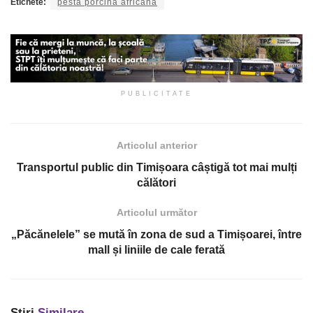
Etichete:
pesta porcina africana
PUBLICITATE
Articolul anterior
Transportul public din Timișoara câștigă tot mai mulți
călători
Articolul următor
„Păcănelele” se mută în zona de sud a Timișoarei, între
mall și liniile de cale ferată
Știri
Similare