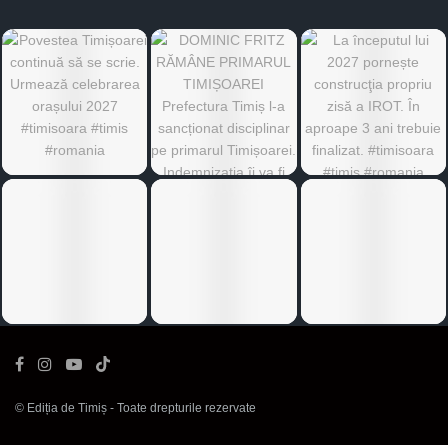
©
Ediția de Timiș
- Toate drepturile rezervate