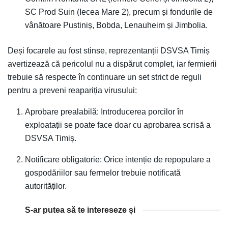
SC Prod Suin (Iecea Mare 2), precum și fondurile de
vânătoare Pustiniș, Bobda, Lenauheim și Jimbolia.
Deși focarele au fost stinse, reprezentanții DSVSA Timiș
avertizează că pericolul nu a dispărut complet, iar fermierii
trebuie să respecte în continuare un set strict de reguli
pentru a preveni reapariția virusului:
Aprobare prealabilă: Introducerea porcilor în
exploatații se poate face doar cu aprobarea scrisă a
DSVSA Timiș.
Notificare obligatorie: Orice intenție de repopulare a
gospodăriilor sau fermelor trebuie notificată
autorităților.
S-ar putea să te intereseze și