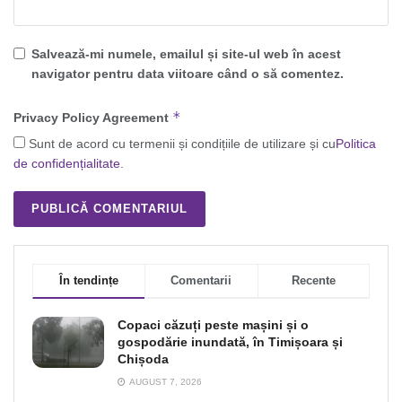
Salvează-mi numele, emailul și site-ul web în acest
navigator pentru data viitoare când o să comentez.
*
Privacy Policy Agreement
Sunt de acord cu termenii și condițiile de utilizare și cu
Politica
de confidențialitate
.
În tendințe
Comentarii
Recente
Copaci căzuți peste mașini și o
gospodărie inundată, în Timișoara și
Chișoda
AUGUST 7, 2026