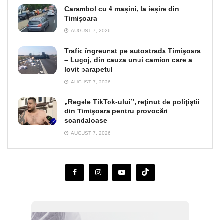
Carambol cu 4 mașini, la ieșire din
Timișoara
AUGUST 7, 2026
Trafic îngreunat pe autostrada Timişoara
– Lugoj, din cauza unui camion care a
lovit parapetul
AUGUST 7, 2026
„Regele TikTok-ului”, reţinut de poliţiştii
din Timişoara pentru provocări
scandaloase
AUGUST 7, 2026