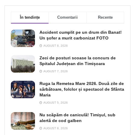
În tendințe
Comentarii
Recente
Accident cumplit pe un drum din Banat!
Un şofer a murit carbonizat FOTO
AUGUST 8, 2026
Zeci de posturi scoase la concurs de
Spitalul Județean din Timișoara
AUGUST 7, 2026
Ruga la Remetea Mare 2026. Două zile de
sărbătoare, folclor și spectacol de Sfânta
Maria
AUGUST 5, 2026
Nu scăpăm de caniculă! Timişul, sub
alertă de cod galben
AUGUST 8, 2026