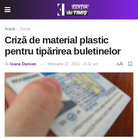
Acasă
Social
Criză de material plastic
pentru tipărirea buletinelor
A
de
Ioana Damian
februarie 22, 2021 ◦ 8:32 am
A