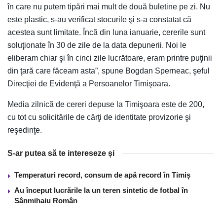
în care nu putem tipări mai mult de două buletine pe zi. Nu
este plastic, s-au verificat stocurile şi s-a constatat că
acestea sunt limitate. Încă din luna ianuarie, cererile sunt
soluţionate în 30 de zile de la data depunerii. Noi le
eliberam chiar şi în cinci zile lucrătoare, eram printre puţinii
din ţară care făceam asta”, spune Bogdan Sperneac, şeful
Direcţiei de Evidenţă a Persoanelor Timişoara.
Media zilnică de cereri depuse la Timişoara este de 200,
cu tot cu solicitările de cărţi de identitate provizorie şi
reşedinţe.
S-ar putea să te intereseze și
Temperaturi record, consum de apă record în Timiș
Au început lucrările la un teren sintetic de fotbal în
Sânmihaiu Român