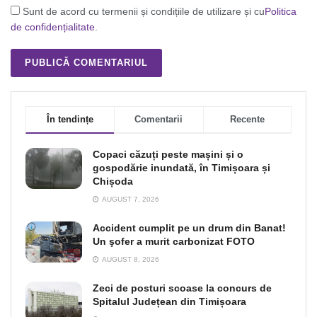
Sunt de acord cu termenii și condițiile de utilizare și cu
Politica
de confidențialitate
.
În tendințe
Comentarii
Recente
Copaci căzuți peste mașini și o
gospodărie inundată, în Timișoara și
Chișoda
AUGUST 7, 2026
Accident cumplit pe un drum din Banat!
Un şofer a murit carbonizat FOTO
AUGUST 8, 2026
Zeci de posturi scoase la concurs de
Spitalul Județean din Timișoara