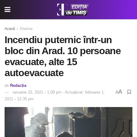
Acasă
Diverse
Incendiu puternic într-un
bloc din Arad. 10 persoane
evacuate, alte 15
autoevacuate
de
Redacția
A
ianuarie 15, 2021 ◦ 1:09 pm - Actualizat: februarie 1,
A
2021 ◦ 12:35 pm