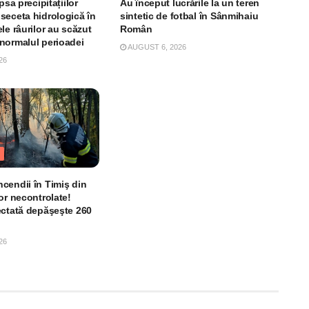
psa precipitațiilor
Au început lucrările la un teren
seceta hidrologică în
sintetic de fotbal în Sânmihaiu
le râurilor au scăzut
Român
normalul perioadei
AUGUST 6, 2026
26
cendii în Timiş din
or necontrolate!
ectată depăşeşte 260
26