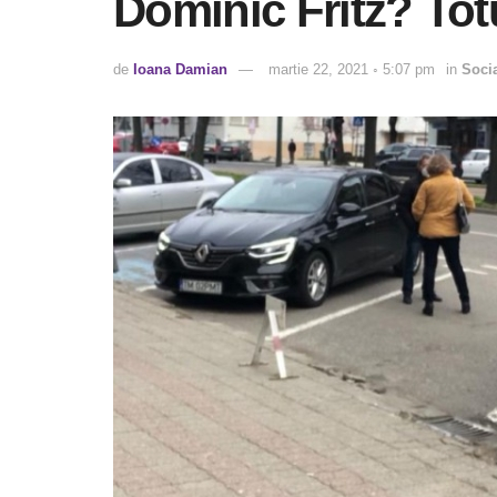
Dominic Fritz? Totu
de
Ioana Damian
martie 22, 2021 ◦ 5:07 pm
in
Soci