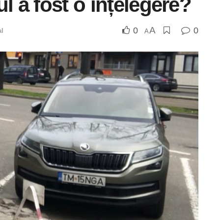
l a fost o înțelegere?
A
0
0
al
A