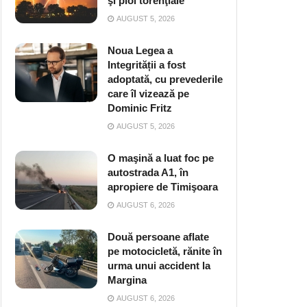
şi ploi torenţiale
AUGUST 5, 2026
Noua Legea a
Integrității a fost
adoptată, cu prevederile
care îl vizează pe
Dominic Fritz
AUGUST 5, 2026
O maşină a luat foc pe
autostrada A1, în
apropiere de Timişoara
AUGUST 6, 2026
Două persoane aflate
pe motocicletă, rănite în
urma unui accident la
Margina
AUGUST 6, 2026