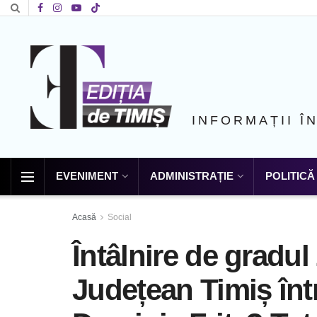
INFORMAȚII Î
EVENIMENT
ADMINISTRAȚIE
POLITICĂ
Acasă
Social
Întâlnire de gradul 
Județean Timiș într