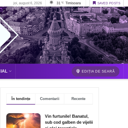
joi, august 6, 2026
31
Timisoara
°C
SAVED POSTS
IAL
EDIȚIA DE SEARĂ
În tendințe
Comentarii
Recente
Vin furtunile! Banatul,
sub cod galben de vijelii