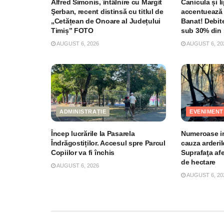
Alfred Simonis, întâlnire cu Margit
Canicula și li
Şerban, recent distinsă cu titlul de
accentuează 
„Cetățean de Onoare al Județului
Banat! Debite
Timiș” FOTO
sub 30% din 
AUGUST 6, 2026
AUGUST 6, 20
ADMINISTRAȚIE
EVENIMENT
Încep lucrările la Pasarela
Numeroase in
Îndrăgostiților. Accesul spre Parcul
cauza arderil
Copiilor va fi închis
Suprafaţa af
de hectare
AUGUST 6, 2026
AUGUST 6, 20