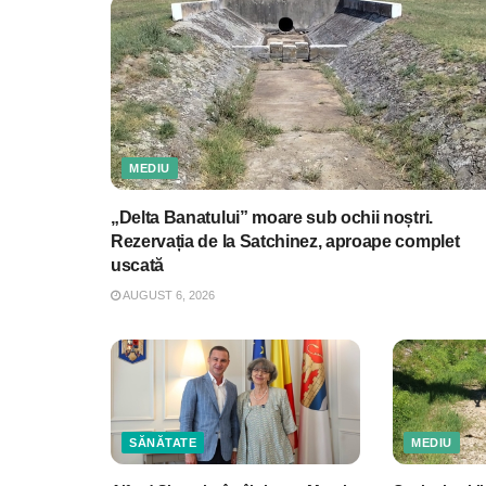
MEDIU
„Delta Banatului” moare sub ochii noștri.
Rezervația de la Satchinez, aproape complet
uscată
AUGUST 6, 2026
SĂNĂTATE
MEDIU