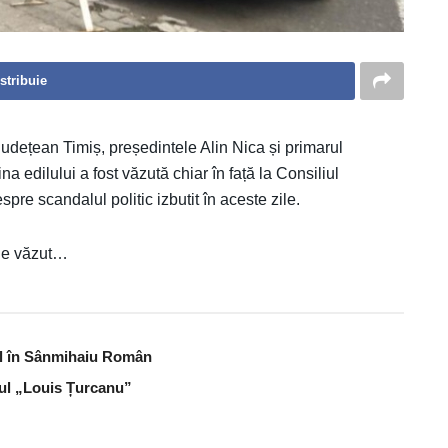
stribuie
udețean Timiș, președintele Alin Nica și primarul
a edilului a fost văzută chiar în față la Consiliul
pre scandalul politic izbutit în aceste zile.
 de văzut…
bal în Sânmihaiu Român
lul „Louis Țurcanu”