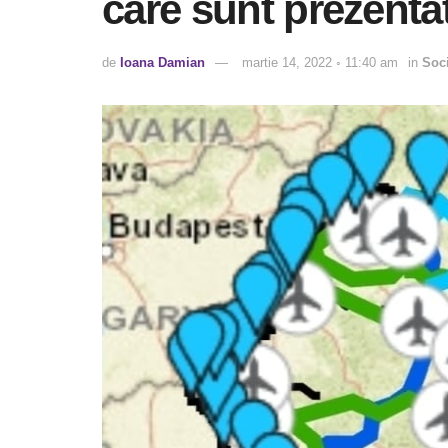
care sunt prezentat
de
Ioana Damian
martie 14, 2022 ◦ 11:40 am
in
Soci