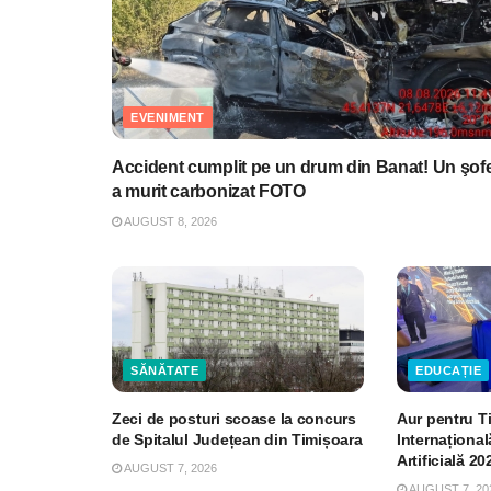
EVENIMENT
Accident cumplit pe un drum din Banat! Un şof
a murit carbonizat FOTO
AUGUST 8, 2026
SĂNĂTATE
EDUCAȚIE
Zeci de posturi scoase la concurs
Aur pentru T
de Spitalul Județean din Timișoara
Internațional
Artificială 20
AUGUST 7, 2026
AUGUST 7, 20