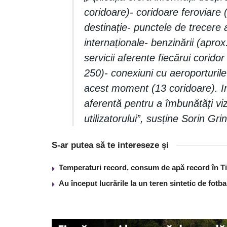
coridoare)- coridoare feroviare 
destinație- punctele de trecere a 
internaționale- benzinării (aprox
servicii aferente fiecărui coridor
250)- conexiuni cu aeroporturil
acest moment (13 coridoare). Info
aferentă pentru a îmbunătăți viz
utilizatorului”, susține Sorin Gri
S-ar putea să te intereseze și
Temperaturi record, consum de apă record în T
Au început lucrările la un teren sintetic de fot