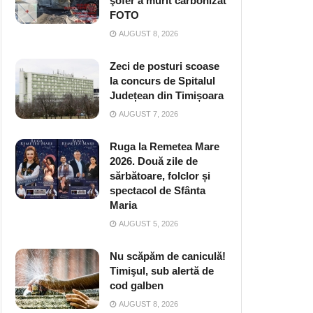
şofer a murit carbonizat
FOTO
AUGUST 8, 2026
Zeci de posturi scoase
la concurs de Spitalul
Județean din Timișoara
AUGUST 7, 2026
Ruga la Remetea Mare
2026. Două zile de
sărbătoare, folclor și
spectacol de Sfânta
Maria
AUGUST 5, 2026
Nu scăpăm de caniculă!
Timişul, sub alertă de
cod galben
AUGUST 8, 2026