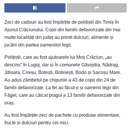
Zeci de cadouri au fost împărțite de polițiștii din Timiș în
Ajunul Crăciunului. Copii din familii defavorizate din mai
multe localități din județ au primit dulciuri, alimente și
jucării din partea oamenilor legii.
Polițiștii, care au fost ajutoarele lui Moș Crăciun, „au
descins” în Lugoj, dar și în comunele Găvojdia, Nădrag,
Jdioara, Cireșu, Botești, Botinești, Bodo și Sacoșu Mare.
Au adus zâmbetul pe chipurile a 43 de copii din 24 de
familii defavorizate. La fel au făcut-o și oamenii legii din
Făget, care au călcat pragul a 13 familii defavorizate din
oraș.
Au fost împărțite zeci de pachete cu produse alimentare,
fructe și dulciuri pentru cei mici.