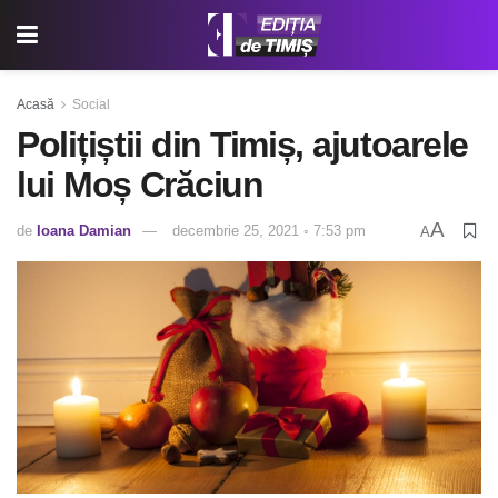
Acasă
Social
Polițiștii din Timiș, ajutoarele
lui Moș Crăciun
A
de
Ioana Damian
decembrie 25, 2021 ◦ 7:53 pm
A