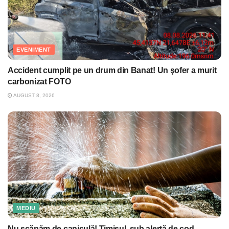
EVENIMENT
Accident cumplit pe un drum din Banat! Un şofer a murit
carbonizat FOTO
AUGUST 8, 2026
MEDIU
Nu scăpăm de caniculă! Timişul, sub alertă de cod