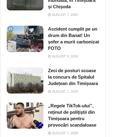
inundată, în Timișoara
și Chișoda
AUGUST 7, 2026
Accident cumplit pe un
drum din Banat! Un
şofer a murit carbonizat
FOTO
AUGUST 8, 2026
Zeci de posturi scoase
la concurs de Spitalul
Județean din Timișoara
AUGUST 7, 2026
„Regele TikTok-ului”,
reţinut de poliţiştii din
Timişoara pentru
provocări scandaloase
AUGUST 7, 2026