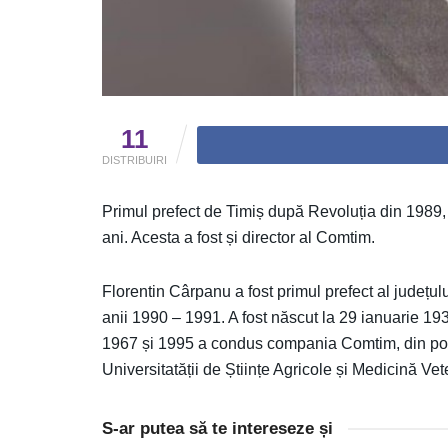
11
DISTRIBUIRI
Primul prefect de Timiș după Revoluția din 1989, 
ani. Acesta a fost și director al Comtim.
Florentin Cârpanu a fost primul prefect al județulu
anii 1990 – 1991. A fost născut la 29 ianuarie 193
1967 și 1995 a condus compania Comtim, din pozi
Universitatății de Științe Agricole și Medicină Ve
S-ar putea să te intereseze și