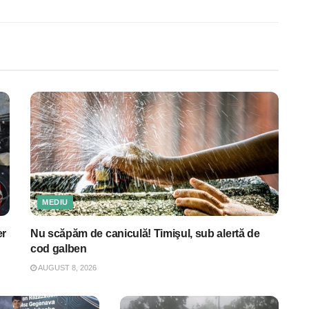
MEDIU
er
Nu scăpăm de caniculă! Timişul, sub alertă de
cod galben
AUGUST 8, 2026