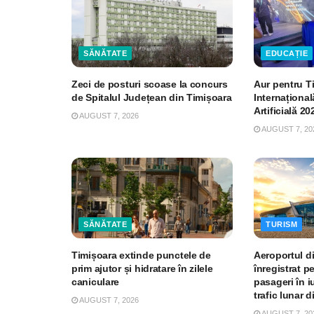
SĂNĂTATE
EDUCAȚIE
Zeci de posturi scoase la concurs
Aur pentru T
de Spitalul Județean din Timișoara
Internațional
Artificială 20
AUGUST 7, 2026
AUGUST 7, 20
SĂNĂTATE
TURISM
Timișoara extinde punctele de
Aeroportul d
prim ajutor și hidratare în zilele
înregistrat p
caniculare
pasageri în iu
trafic lunar d
AUGUST 7, 2026
AUGUST 7, 20