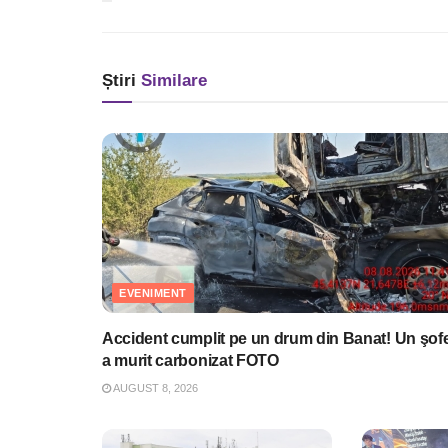
Știri
Similare
EVENIMENT
Accident cumplit pe un drum din Banat! Un şof
a murit carbonizat FOTO
AUGUST 8, 2026