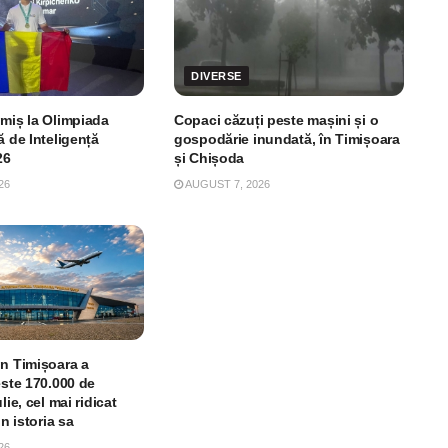
DIVERSE
imiș la Olimpiada
Copaci căzuți peste mașini și o
ă de Inteligență
gospodărie inundată, în Timișoara
26
și Chișoda
26
AUGUST 7, 2026
in Timișoara a
este 170.000 de
lie, cel mai ridicat
in istoria sa
26