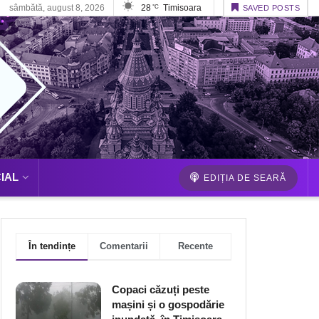
sâmbătă, august 8, 2026
28
Timisoara
°C
SAVED POSTS
IAL
EDIȚIA DE SEARĂ
În tendințe
Comentarii
Recente
Copaci căzuți peste
mașini și o gospodărie