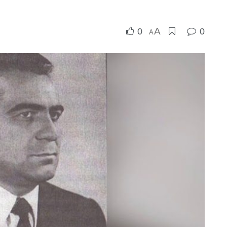
A
0
0
A