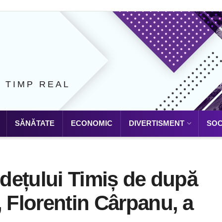
N TIMP REAL
SĂNĂTATE
ECONOMIC
DIVERTISMENT
SOC
udețului Timiș de după
, Florentin Cârpanu, a