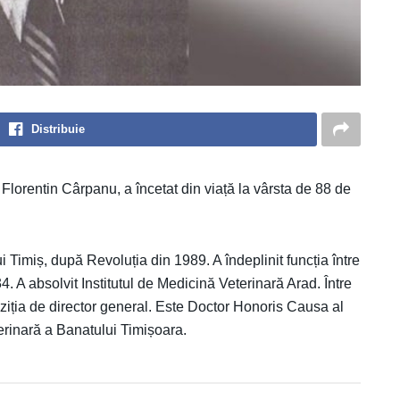
Distribuie
Florentin Cârpanu, a încetat din viață la vârsta de 88 de
i Timiș, după Revoluția din 1989. A îndeplinit funcția între
4. A absolvit Institutul de Medicină Veterinară Arad. Între
ția de director general. Este Doctor Honoris Causa al
terinară a Banatului Timișoara.