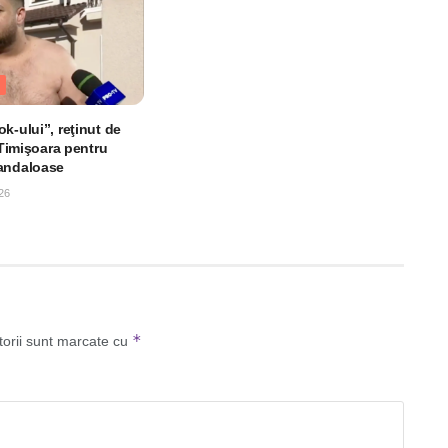
k-ului”, reţinut de
n Timişoara pentru
andaloase
26
*
torii sunt marcate cu