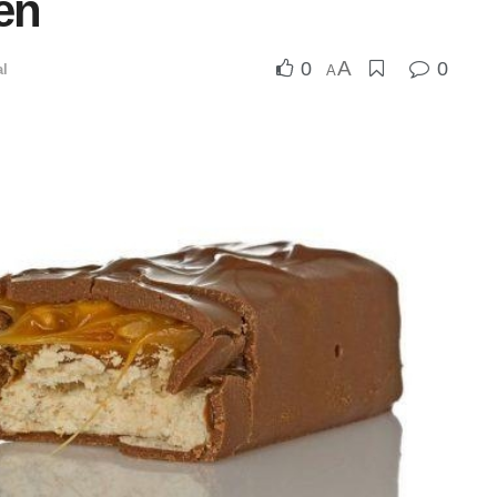
gen
A
0
0
al
A