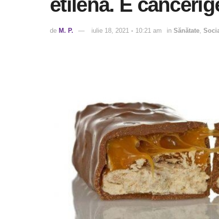
etilenă. E canceri
de
M. P.
iulie 18, 2021 ◦ 10:21 am
in
Sănătate
,
Soci