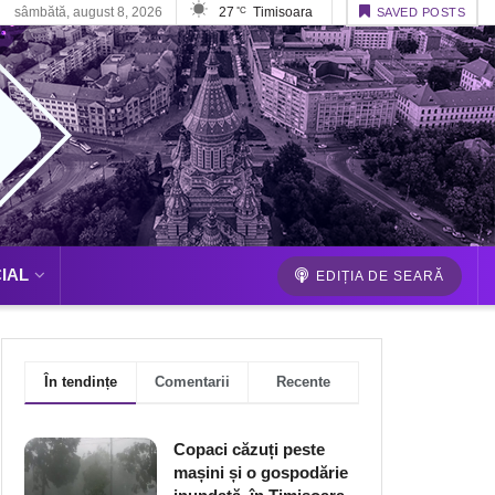
sâmbătă, august 8, 2026
27
Timisoara
°C
SAVED POSTS
IAL
EDIȚIA DE SEARĂ
În tendințe
Comentarii
Recente
Copaci căzuți peste
mașini și o gospodărie