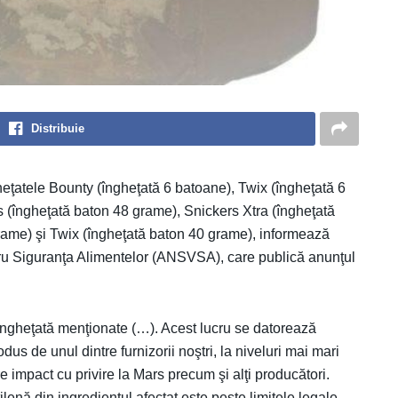
Distribuie
ţatele Bounty (îngheţată 6 batoane), Twix (îngheţată 6
 (îngheţată baton 48 grame), Snickers Xtra (îngheţată
rame) şi Twix (îngheţată baton 40 grame), informează
tru Siguranţa Alimentelor (ANSVSA), care publică anunţul
gheţată menţionate (…). Acest lucru se datorează
dus de unul dintre furnizorii noştri, la niveluri mai mari
e impact cu privire la Mars precum şi alţi producători.
nă din ingredientul afectat este peste limitele legale