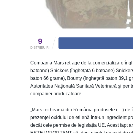
9
DISTRIBUIRI
Compania Mars retrage de la comercializare înghe
batoane) Snickers (îngheţată 6 batoane) Snickers
baton 66 grame), Bounty (îngheţată baton 39,1 g
Autoritatea Naţională Sanitară Veterinară şi pen
companiei producătoare.
„Mars recheamă din România produsele (…) de în
prezenţei oxidului de etilenă într-un ingredient pro
decât cele permise de legislaţia UE. Acest fapt ar
ESTE IMPORTANT că, deşi nivelul de oxid de etile