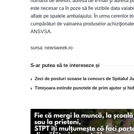
numărul de telefon, adresa de e-mail şi adresa p
este necesar ca în poze să fie vizibile data valabil
aflate pe spatele ambalajului. În urma cererilor 
cumpărături de valoarea produselor achiziţionat
ANSVSA.
sursa: newsweek.ro
S-ar putea să te intereseze și
Zeci de posturi scoase la concurs de Spitalul J
Timișoara extinde punctele de prim ajutor și hidr