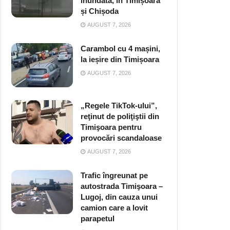
inundată, în Timișoara
și Chișoda
AUGUST 7, 2026
Carambol cu 4 mașini,
la ieșire din Timișoara
AUGUST 7, 2026
„Regele TikTok-ului”,
reţinut de poliţiştii din
Timişoara pentru
provocări scandaloase
AUGUST 7, 2026
Trafic îngreunat pe
autostrada Timişoara –
Lugoj, din cauza unui
camion care a lovit
parapetul