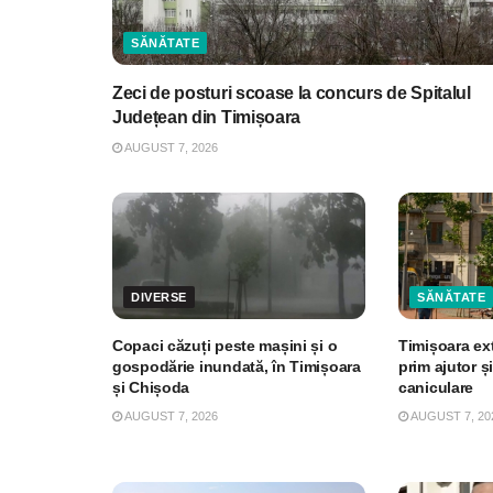
SĂNĂTATE
Zeci de posturi scoase la concurs de Spitalul
Județean din Timișoara
AUGUST 7, 2026
DIVERSE
SĂNĂTATE
Copaci căzuți peste mașini și o
Timișoara ex
gospodărie inundată, în Timișoara
prim ajutor și
și Chișoda
caniculare
AUGUST 7, 2026
AUGUST 7, 20