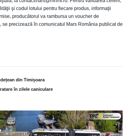
oştală, la contactmars@mhmr.ro. Pentru validarea cererii,
ităţii şi codul lotului pentru fiecare produs, informaţii
trimise, producătorul va rambursa un voucher de
e, se precizează în comunicatul Mars România publicat de
udețean din Timișoara
atare în zilele caniculare