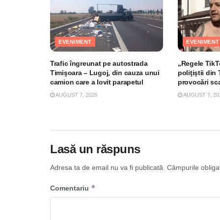
EVENIMENT
EVENIMENT
Trafic îngreunat pe autostrada
„Regele TikTo
Timişoara – Lugoj, din cauza unui
poliţiştii di
camion care a lovit parapetul
provocări sc
AUGUST 7, 2026
AUGUST 7, 20
Lasă un răspuns
Adresa ta de email nu va fi publicată.
Câmpurile obliga
*
Comentariu