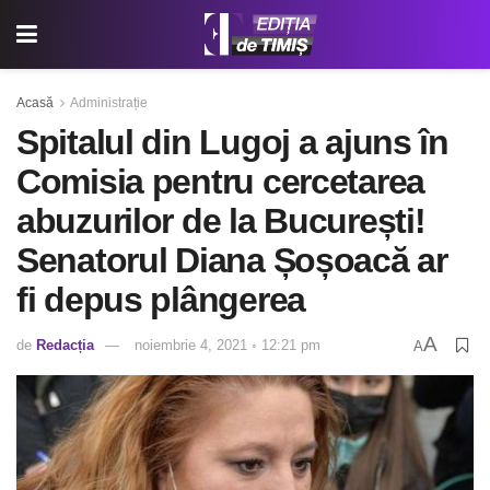
Acasă
Administrație
Spitalul din Lugoj a ajuns în
Comisia pentru cercetarea
abuzurilor de la București!
Senatorul Diana Șoșoacă ar
fi depus plângerea
A
de
Redacția
noiembrie 4, 2021 ◦ 12:21 pm
A