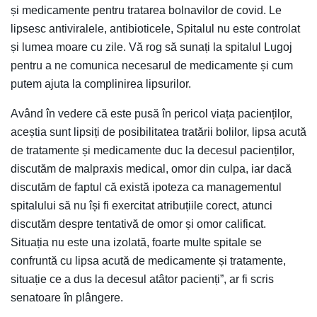
și medicamente pentru tratarea bolnavilor de covid. Le
lipsesc antiviralele, antibioticele, Spitalul nu este controlat
și lumea moare cu zile. Vă rog să sunați la spitalul Lugoj
pentru a ne comunica necesarul de medicamente și cum
putem ajuta la complinirea lipsurilor.
Având în vedere că este pusă în pericol viața pacienților,
aceștia sunt lipsiți de posibilitatea tratării bolilor, lipsa acută
de tratamente și medicamente duc la decesul pacienților,
discutăm de malpraxis medical, omor din culpa, iar dacă
discutăm de faptul că există ipoteza ca managementul
spitalului să nu își fi exercitat atribuțiile corect, atunci
discutăm despre tentativă de omor și omor calificat.
Situația nu este una izolată, foarte multe spitale se
confruntă cu lipsa acută de medicamente și tratamente,
situație ce a dus la decesul atâtor pacienți”, ar fi scris
senatoare în plângere.