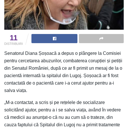
11
DISTRIBUIRI
Senatorul Diana Șoșoacă a depus o plângere la Comisiei
pentru cercetarea abuzurilor, combaterea corupției și petiții
din Senatul României, după ce ar fi primit un mesaj de la o
pacientă internată la spitalul din Lugoj. Șoșoacă ar fi fost
contactată de o pacientă care i-a cerut ajutor pentru a-i
salva viața.
„M-a contactat, a scris și pe rețelele de socializare
solicitând ajutor, pentru a i se salva viața, având în vedere
că medicii au anunțat-o că nu au cum să o trateze, din
cauza faptului că Spitalul din Lugoj nu a primit tratamente