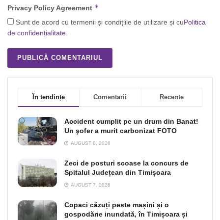
*
Privacy Policy Agreement
Sunt de acord cu termenii și condițiile de utilizare și cu
Politica
de confidențialitate
.
În tendințe
Comentarii
Recente
Accident cumplit pe un drum din Banat!
Un şofer a murit carbonizat FOTO
AUGUST 8, 2026
Zeci de posturi scoase la concurs de
Spitalul Județean din Timișoara
AUGUST 7, 2026
Copaci căzuți peste mașini și o
gospodărie inundată, în Timișoara și