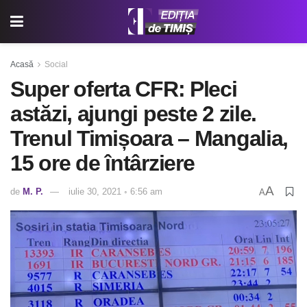
Acasă
Social
Super oferta CFR: Pleci
astăzi, ajungi peste 2 zile.
Trenul Timișoara – Mangalia,
15 ore de întârziere
A
de
M. P.
iulie 30, 2021 ◦ 6:56 am
A