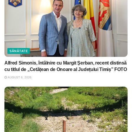
SĂNĂTATE
Alfred Simonis, întâlnire cu Margit Şerban, recent distinsă
cu titlul de „Cetățean de Onoare al Județului Timiș” FOTO
AUGUST 6, 2026