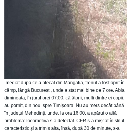
Imediat după ce a plecat din Mangalia, trenul a fost oprit în
câmp, lângă București, unde a stat mai bine de 7 ore. Abia
dimineața, în jurul orei 07:00, călătorii, mulți dintre ei copii,
au pornit, din nou, spre Timișoara. Nu au mers decât până
în județul Mehedinți, unde, la ora 16:00, a apărut o altă
problemă: locomotiva s-a defectat. CFR s-a mișcat în stilul
caracteristic și a trimis alta, însă, după 30 de minute, s-a