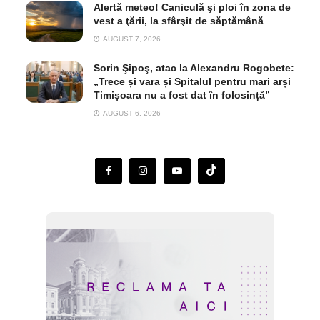
Alertă meteo! Caniculă şi ploi în zona de
vest a ţării, la sfârşit de săptămână
AUGUST 7, 2026
Sorin Şipoş, atac la Alexandru Rogobete:
„Trece și vara și Spitalul pentru mari arși
Timișoara nu a fost dat în folosință”
AUGUST 6, 2026