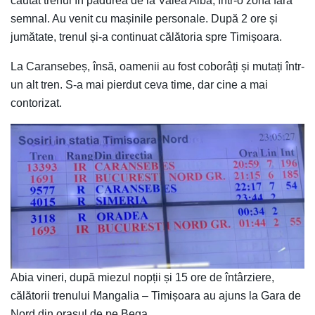
căutat trenul în pădurea de la Valea Albă, într-o zonă fără
semnal. Au venit cu mașinile personale. După 2 ore și
jumătate, trenul și-a continuat călătoria spre Timișoara.
La Caransebeș, însă, oamenii au fost coborâți și mutați într-
un alt tren. S-a mai pierdut ceva time, dar cine a mai
contorizat.
Abia vineri, după miezul nopții și 15 ore de întârziere,
călătorii trenului Mangalia – Timișoara au ajuns la Gara de
Nord din orașul de pe Bega.