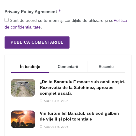
*
Privacy Policy Agreement
Sunt de acord cu termenii și condițiile de utilizare și cu
Politica
de confidențialitate
.
În tendințe
Comentarii
Recente
„Delta Banatului” moare sub ochii noștri.
Rezervația de la Satchinez, aproape
complet uscată
AUGUST 6, 2026
Vin furtunile! Banatul, sub cod galben
de vijelii şi ploi torenţiale
AUGUST 5, 2026