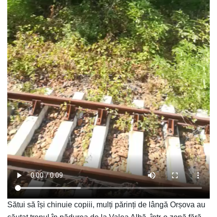
Sătui să își chinuie copiii, mulți părinți de lângă Orșova au