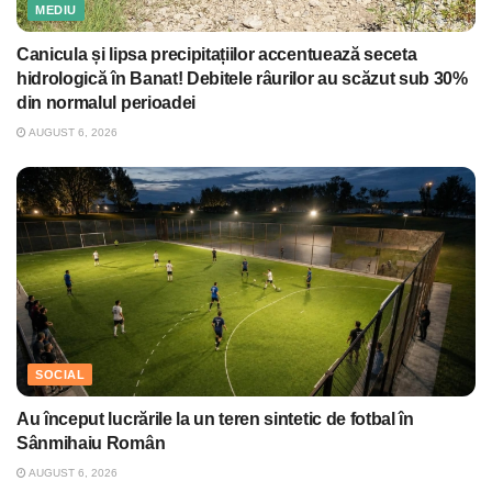
MEDIU
Canicula și lipsa precipitațiilor accentuează seceta
hidrologică în Banat! Debitele râurilor au scăzut sub 30%
din normalul perioadei
AUGUST 6, 2026
SOCIAL
Au început lucrările la un teren sintetic de fotbal în
Sânmihaiu Român
AUGUST 6, 2026