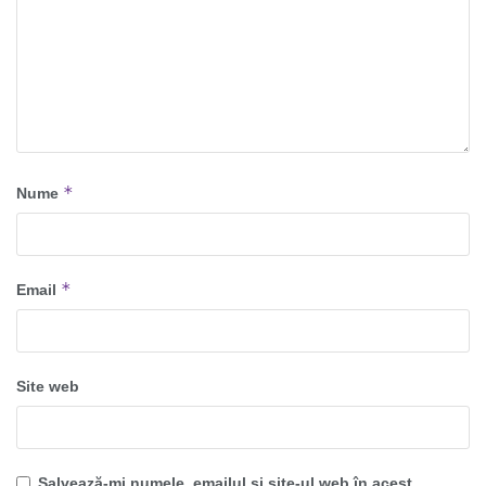
*
Nume
*
Email
Site web
Salvează-mi numele, emailul și site-ul web în acest