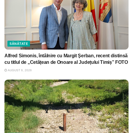
SĂNĂTATE
Alfred Simonis, întâlnire cu Margit Şerban, recent distinsă
cu titlul de „Cetățean de Onoare al Județului Timiș” FOTO
AUGUST 6, 2026