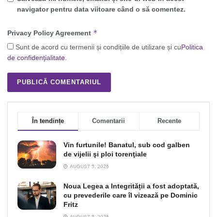
navigator pentru data viitoare când o să comentez.
*
Privacy Policy Agreement
Sunt de acord cu termenii și condițiile de utilizare și cu
Politica
de confidențialitate
.
În tendințe
Comentarii
Recente
Vin furtunile! Banatul, sub cod galben
de vijelii şi ploi torenţiale
AUGUST 5, 2026
Noua Legea a Integrității a fost adoptată,
cu prevederile care îl vizează pe Dominic
Fritz
AUGUST 5, 2026