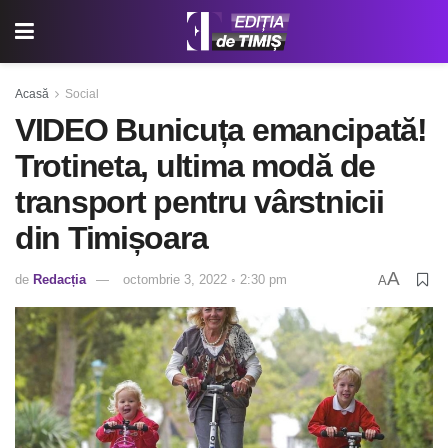
Acasă
Social
VIDEO Bunicuța emancipată!
Trotineta, ultima modă de
transport pentru vârstnicii
din Timișoara
A
de
Redacția
octombrie 3, 2022 ◦ 2:30 pm
A