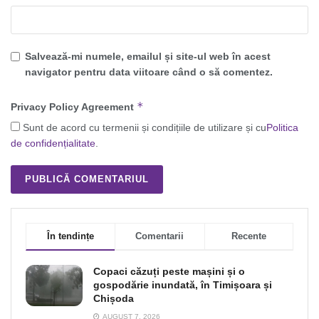
Salvează-mi numele, emailul și site-ul web în acest
navigator pentru data viitoare când o să comentez.
*
Privacy Policy Agreement
Sunt de acord cu termenii și condițiile de utilizare și cu
Politica
de confidențialitate
.
În tendințe
Comentarii
Recente
Copaci căzuți peste mașini și o
gospodărie inundată, în Timișoara și
Chișoda
AUGUST 7, 2026