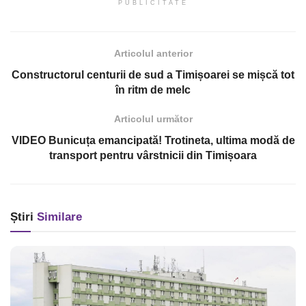
PUBLICITATE
Articolul anterior
Constructorul centurii de sud a Timișoarei se mișcă tot
în ritm de melc
Articolul următor
VIDEO Bunicuța emancipată! Trotineta, ultima modă de
transport pentru vârstnicii din Timișoara
Știri
Similare