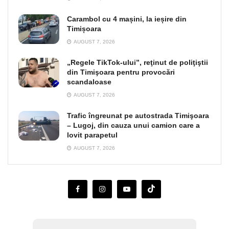
Carambol cu 4 mașini, la ieșire din
Timișoara
AUGUST 7, 2026
„Regele TikTok-ului”, reţinut de poliţiştii
din Timişoara pentru provocări
scandaloase
AUGUST 7, 2026
Trafic îngreunat pe autostrada Timişoara
– Lugoj, din cauza unui camion care a
lovit parapetul
AUGUST 7, 2026