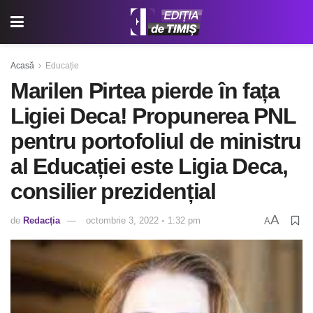
Acasă
Educație
Marilen Pirtea pierde în fața
Ligiei Deca! Propunerea PNL
pentru portofoliul de ministru
al Educației este Ligia Deca,
consilier prezidențial
A
de
Redacția
octombrie 3, 2022 ◦ 1:32 pm
A