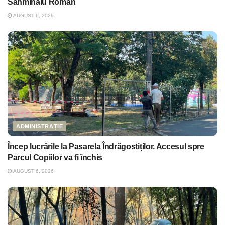
Sânmihaiu Român
AUGUST 6, 2026
ADMINISTRAȚIE
Încep lucrările la Pasarela Îndrăgostiților. Accesul spre
Parcul Copiilor va fi închis
AUGUST 6, 2026