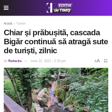
Acasă
Turism
Chiar și prăbușită, cascada
Bigăr continuă să atragă sute
de turiști, zilnic
A
de
Redacția
iunie 22, 2021 ◦ 2:33 pm
A