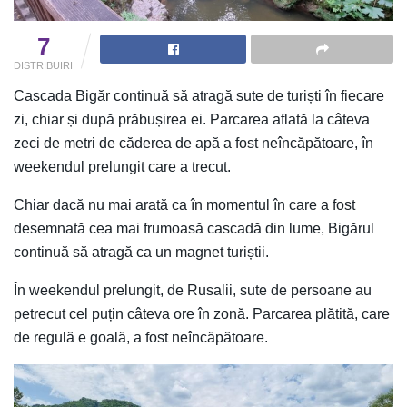
7
DISTRIBUIRI
Cascada Bigăr continuă să atragă sute de turiști în fiecare
zi, chiar și după prăbușirea ei. Parcarea aflată la câteva
zeci de metri de căderea de apă a fost neîncăpătoare, în
weekendul prelungit care a trecut.
Chiar dacă nu mai arată ca în momentul în care a fost
desemnată cea mai frumoasă cascadă din lume, Bigărul
continuă să atragă ca un magnet turiștii.
În weekendul prelungit, de Rusalii, sute de persoane au
petrecut cel puțin câteva ore în zonă. Parcarea plătită, care
de regulă e goală, a fost neîncăpătoare.