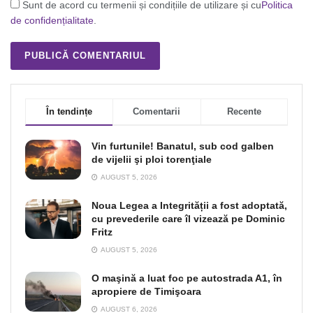
Sunt de acord cu termenii și condițiile de utilizare și cu
Politica
de confidențialitate
.
În tendințe
Comentarii
Recente
Vin furtunile! Banatul, sub cod galben
de vijelii şi ploi torenţiale
AUGUST 5, 2026
Noua Legea a Integrității a fost adoptată,
cu prevederile care îl vizează pe Dominic
Fritz
AUGUST 5, 2026
O maşină a luat foc pe autostrada A1, în
apropiere de Timişoara
AUGUST 6, 2026