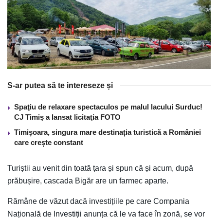
S-ar putea să te intereseze și
Spaţiu de relaxare spectaculos pe malul lacului Surduc!
CJ Timiş a lansat licitaţia FOTO
Timișoara, singura mare destinația turistică a României
care crește constant
Turiștii au venit din toată țara și spun că și acum, după
prăbușire, cascada Bigăr are un farmec aparte.
Rămâne de văzut dacă investițiile pe care Compania
Națională de Investiții anunța că le va face în zonă, se vor