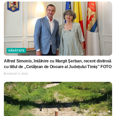
SĂNĂTATE
Alfred Simonis, întâlnire cu Margit Şerban, recent distinsă
cu titlul de „Cetățean de Onoare al Județului Timiș” FOTO
AUGUST 6, 2026