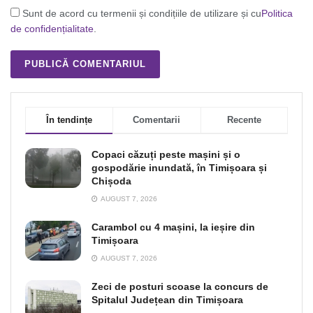
Sunt de acord cu termenii și condițiile de utilizare și cu
Politica
de confidențialitate
.
În tendințe
Comentarii
Recente
Copaci căzuți peste mașini și o
gospodărie inundată, în Timișoara și
Chișoda
AUGUST 7, 2026
Carambol cu 4 mașini, la ieșire din
Timișoara
AUGUST 7, 2026
Zeci de posturi scoase la concurs de
Spitalul Județean din Timișoara