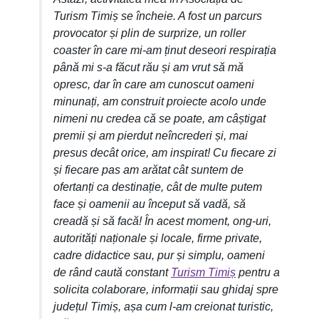
Turism Timiș se încheie. A fost un parcurs
provocator și plin de surprize, un roller
coaster în care mi-am ținut deseori respirația
până mi s-a făcut rău și am vrut să mă
opresc, dar în care am cunoscut oameni
minunați, am construit proiecte acolo unde
nimeni nu credea că se poate, am câștigat
premii și am pierdut neîncrederi și, mai
presus decât orice, am inspirat! Cu fiecare zi
și fiecare pas am arătat cât suntem de
ofertanți ca destinație, cât de multe putem
face și oamenii au început să vadă, să
creadă și să facă! În acest moment, ong-uri,
autorități naționale și locale, firme private,
cadre didactice sau, pur și simplu, oameni
de rând caută constant
Turism Timiș
pentru a
solicita colaborare, informații sau ghidaj spre
județul Timiș, așa cum l-am creionat turistic,