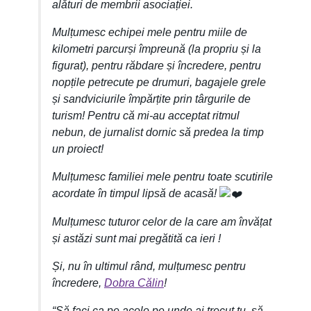
alături de membrii asociației.
Mulțumesc echipei mele pentru miile de
kilometri parcurși împreună (la propriu și la
figurat), pentru răbdare și încredere, pentru
nopțile petrecute pe drumuri, bagajele grele
și sandviciurile împărțite prin târgurile de
turism! Pentru că mi-au acceptat ritmul
nebun, de jurnalist dornic să predea la timp
un proiect!
Mulțumesc familiei mele pentru toate scutirile
acordate în timpul lipsă de acasă!
Mulțumesc tuturor celor de la care am învățat
și astăzi sunt mai pregătită ca ieri !
Și, nu în ultimul rând, mulțumesc pentru
încredere,
Dobra Călin
!
“Să faci ca pe acolo pe unde ai trecut tu, să