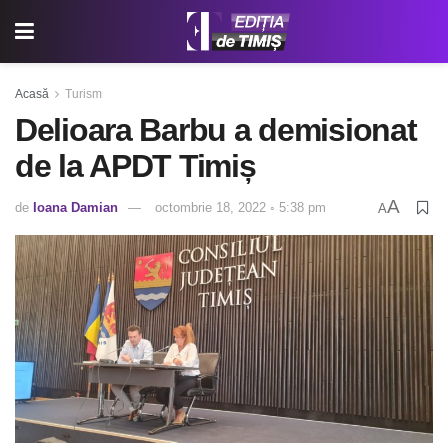
Acasă
Turism
Delioara Barbu a demisionat
de la APDT Timiș
A
de
Ioana Damian
octombrie 18, 2022 ◦ 5:38 pm
A