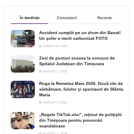
În tendințe
Comentarii
Recente
Accident cumplit pe un drum din Banat!
Un şofer a murit carbonizat FOTO
AUGUST 8, 2026
Zeci de posturi scoase la concurs de
Spitalul Județean din Timișoara
AUGUST 7, 2026
Ruga la Remetea Mare 2026. Două zile de
sărbătoare, folclor și spectacol de Sfânta
Maria
AUGUST 5, 2026
„Regele TikTok-ului”, reţinut de poliţiştii
din Timişoara pentru provocări
scandaloase
AUGUST 7, 2026