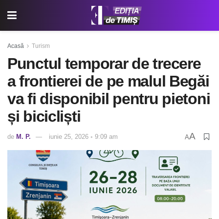
Acasă
Turism
Punctul temporar de trecere
a frontierei de pe malul Begăi
va fi disponibil pentru pietoni
și bicicliști
A
de
M. P.
iunie 25, 2026 ◦ 9:09 am
A