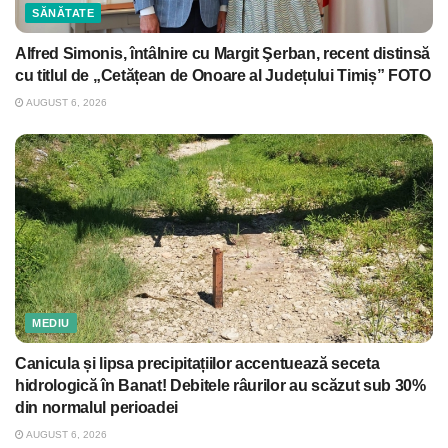
SĂNĂTATE
Alfred Simonis, întâlnire cu Margit Şerban, recent distinsă
cu titlul de „Cetățean de Onoare al Județului Timiș” FOTO
AUGUST 6, 2026
MEDIU
Canicula și lipsa precipitațiilor accentuează seceta
hidrologică în Banat! Debitele râurilor au scăzut sub 30%
din normalul perioadei
AUGUST 6, 2026