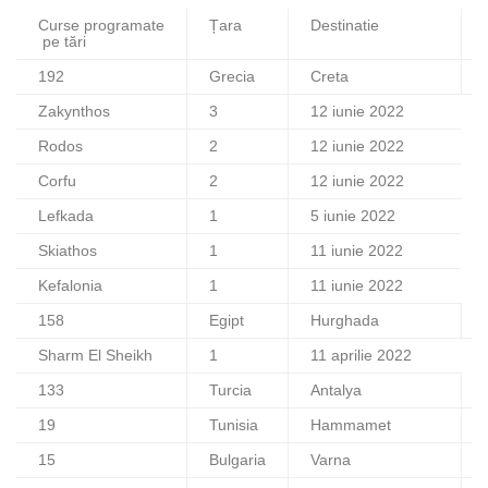
Curse programate
Țara
Destinatie
pe tări
192
Grecia
Creta
Zakynthos
3
12 iunie 2022
Rodos
2
12 iunie 2022
Corfu
2
12 iunie 2022
Lefkada
1
5 iunie 2022
Skiathos
1
11 iunie 2022
Kefalonia
1
11 iunie 2022
158
Egipt
Hurghada
Sharm El Sheikh
1
11 aprilie 2022
133
Turcia
Antalya
19
Tunisia
Hammamet
15
Bulgaria
Varna