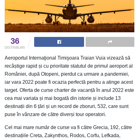
36
DISTRIBUIRI
Aeroportul Internaţional Timişoara Traian Vuia vizează să
recâștige rapid și cu prioritate statutul de primul aeroport al
României, după Otopeni, pierdut ca urmare a pandemiei,
iar vara 2022 poate fi ocazia perfectă pentru a atinge acest
target. Oferta de curse charter de vacanță în anul 2022 este
cea mai variata și mai bogată din istorie și include 13
destinații din 6 țări și un record de zboruri, 532, care sunt
puse în vânzare de către diverși tour operatori.
Cel mai mare număr de curse va fi către Grecia, 192, către
destinațiile Creta, Zakynthos, Rodos, Corfu, Lefkada,