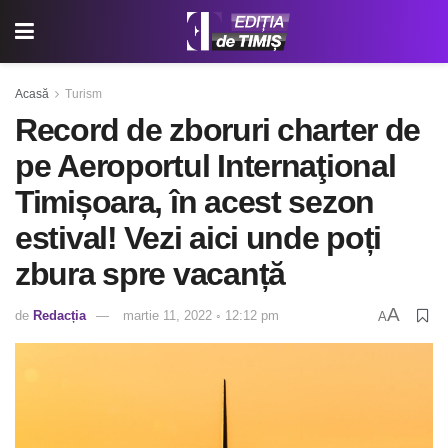
Acasă
Turism
Record de zboruri charter de
pe Aeroportul Internaţional
Timișoara, în acest sezon
estival! Vezi aici unde poți
zbura spre vacanță
A
de
Redacția
martie 11, 2022 ◦ 12:12 pm
A