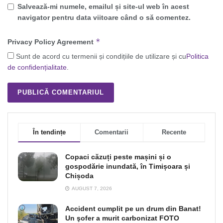
Salvează-mi numele, emailul și site-ul web în acest
navigator pentru data viitoare când o să comentez.
*
Privacy Policy Agreement
Sunt de acord cu termenii și condițiile de utilizare și cu
Politica
de confidențialitate
.
În tendințe
Comentarii
Recente
Copaci căzuți peste mașini și o
gospodărie inundată, în Timișoara și
Chișoda
AUGUST 7, 2026
Accident cumplit pe un drum din Banat!
Un şofer a murit carbonizat FOTO