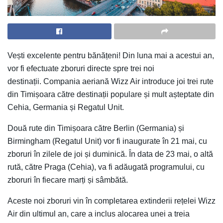
Vești excelente pentru bănățeni! Din luna mai a acestui an,
vor fi efectuate zboruri directe spre trei noi
destinații. Compania aeriană Wizz Air introduce joi trei rute
din Timișoara către destinații populare și mult așteptate din
Cehia, Germania și Regatul Unit.
Două rute din Timișoara către Berlin (Germania) și
Birmingham (Regatul Unit) vor fi inaugurate în 21 mai, cu
zboruri în zilele de joi și duminică. În data de 23 mai, o altă
rută, către Praga (Cehia), va fi adăugată programului, cu
zboruri în fiecare marți și sâmbătă.
Aceste noi zboruri vin în completarea extinderii rețelei Wizz
Air din ultimul an, care a inclus alocarea unei a treia