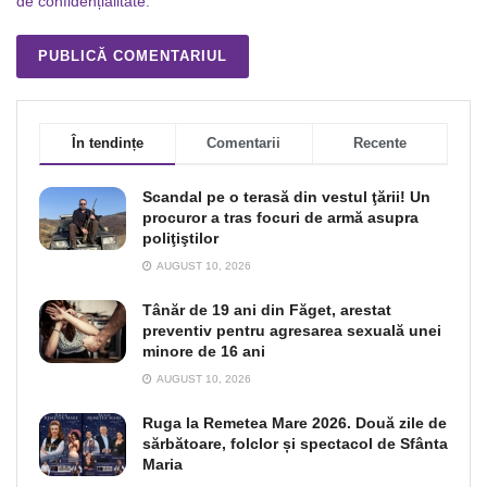
de confidențialitate
.
În tendințe
Comentarii
Recente
Scandal pe o terasă din vestul ţării! Un
procuror a tras focuri de armă asupra
poliţiştilor
AUGUST 10, 2026
Tânăr de 19 ani din Făget, arestat
preventiv pentru agresarea sexuală unei
minore de 16 ani
AUGUST 10, 2026
Ruga la Remetea Mare 2026. Două zile de
sărbătoare, folclor și spectacol de Sfânta
Maria