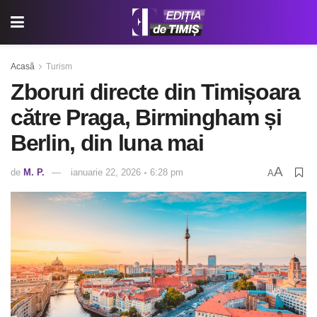
Acasă
Turism
Zboruri directe din Timișoara
către Praga, Birmingham și
Berlin, din luna mai
A
de
M. P.
ianuarie 22, 2026 ◦ 6:28 pm
A