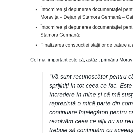
Întocmirea și depunerea documentației pent
Moravița – Dejan și Stamora Germană – Gai
Întocmirea și depunerea documentației pentru 
Stamora Germană;
Finalizarea construcției stațiilor de tratare 
Cel mai important este că, astăzi, primăria Morav
”Vă sunt recunoscător pentru că
sprijiniți în tot ceea ce fac. Es
încredere în mine și că mă susț
reprezintă o mică parte din com
continuare înțelegători pentru
rezolvăm ceea ce alții nu au reu
trebuie să continuăm cu aceeași 