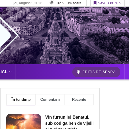
joi, august 6, 2026
32
Timisoara
°C
SAVED POSTS
IAL
EDIȚIA DE SEARĂ
În tendințe
Comentarii
Recente
Vin furtunile! Banatul,
sub cod galben de vijelii