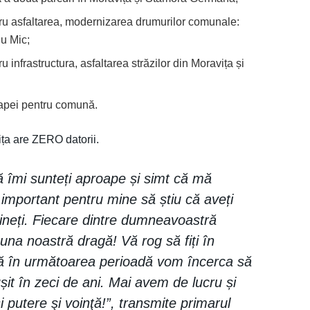
ru asfaltarea, modernizarea drumurilor comunale:
u Mic;
infrastructura, asfaltarea străzilor din Moravița și
a apei pentru comună.
ița are ZERO datorii.
 îmi sunteți aproape și simt că mă
te important pentru mine să știu că aveți
ineți. Fiecare dintre dumneavoastră
una noastră dragă! Vă rog să fiți în
 că în următoarea perioadă vom încerca să
șit în zeci de ani. Mai avem de lucru și
putere şi voinţă!”, transmite primarul