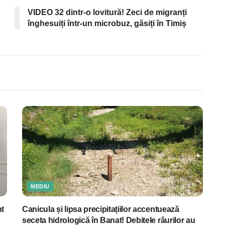
VIDEO 32 dintr-o lovitură! Zeci de migranți
înghesuiți într-un microbuz, găsiți în Timiș
MEDIU
nt
Canicula și lipsa precipitațiilor accentuează
seceta hidrologică în Banat! Debitele râurilor au