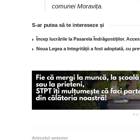
comunei Moravița.
S-ar putea să te intereseze și
Încep lucrările la Pasarela Îndrăgostiților. Acces
Noua Legea a Integrității a fost adoptată, cu pre
PU
Articolul anterior