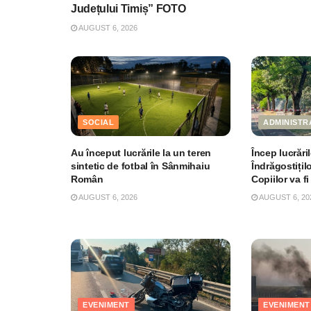
Județului Timiș” FOTO
AUGUST 6, 2026
SOCIAL
ADMINISTR
Au început lucrările la un teren
Încep lucrări
sintetic de fotbal în Sânmihaiu
Îndrăgostițil
Român
Copiilor va fi
AUGUST 6, 2026
AUGUST 6, 20
EVENIMENT
EVENIMENT