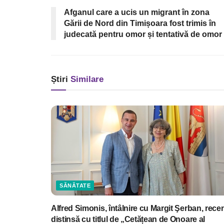
Afganul care a ucis un migrant în zona
Gării de Nord din Timișoara fost trimis în
judecată pentru omor și tentativă de omor
Știri
Similare
SĂNĂTATE
Alfred Simonis, întâlnire cu Margit Şerban, rece
distinsă cu titlul de „Cetățean de Onoare al