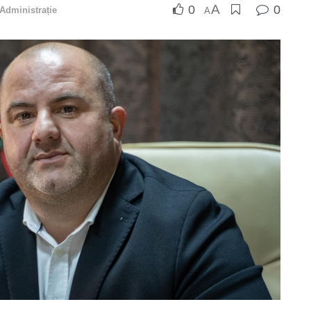
A
0
0
Administrație
A