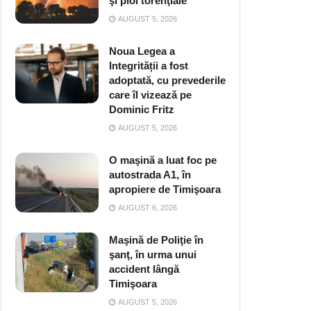
şi ploi torenţiale
AUGUST 5, 2026
Noua Legea a
Integrității a fost
adoptată, cu prevederile
care îl vizează pe
Dominic Fritz
AUGUST 5, 2026
O maşină a luat foc pe
autostrada A1, în
apropiere de Timişoara
AUGUST 6, 2026
Maşină de Poliţie în
şanţ, în urma unui
accident lângă
Timişoara
AUGUST 5, 2026