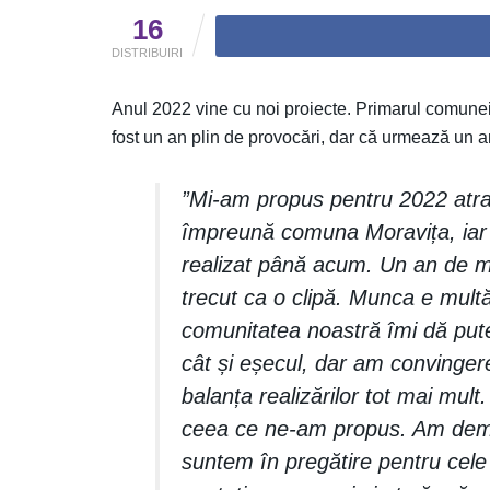
16
DISTRIBUIRI
Anul 2022 vine cu noi proiecte. Primarul comune
fost un an plin de provocări, dar că urmează un an 
”Mi-am propus pentru 2022 atrag
împreună comuna Moravița, iar c
realizat până acum. Un an de ma
trecut ca o clipă. Munca e multă
comunitatea noastră îmi dă pute
cât și eșecul, dar am convingere
balanța realizărilor tot mai mul
ceea ce ne-am propus. Am demara
suntem în pregătire pentru cele