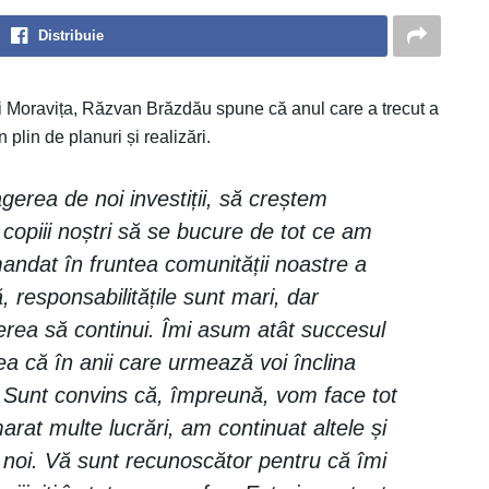
Distribuie
i Moravița, Răzvan Brăzdău spune că anul care a trecut a
plin de planuri și realizări.
erea de noi investiții, să creștem
opiii noștri să se bucure de tot ce am
ndat în fruntea comunității noastre a
, responsabilitățile sunt mari, dar
rea să continui. Îmi asum atât succesul
a că în anii care urmează voi înclina
t. Sunt convins că, împreună, vom face tot
t multe lucrări, am continuat altele și
 noi. Vă sunt recunoscător pentru că îmi