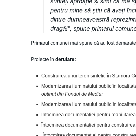
sunteți aproape și simt că mă spr
pentru mine să știu că aveți înc
dintre dumneavoastră reprezint
dragă!”, spune primarul comun
Primarul comunei mai spune că au fost demarate mul
Proiecte în
derulare:
Construirea unui teren sintetic în Stamora 
Modernizarea iluminatului public în localit
obținut din Fondul de Mediu;
Modernizarea iluminatului public în localita
Întocmirea documentației pentru reabilitare
Întocmirea documentației pentru construirea 
Întocmirea documentației pentru construire