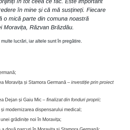
ijiniți în tot ceea ce fac. Este important
redere în mine și că mă susțineți. Fiecare
ă o mică parte din comuna noastră
ei Moravița, Răzvan Brăzdău.
te lucrări, iar altele sunt în pregătire.
Germană;
atea Moravița și Stamora Germană –
investiție prin proiect
tea Dejan și Gaiu Mic –
finalizat din fonduri proprii;
a și modernizarea dispensarului medical;
unei grădinițe noi în Moravița;
a a două parcuri în Moravița și Stamora Germană;