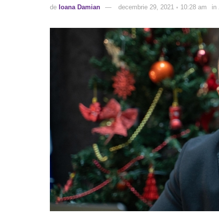
de
Ioana Damian
decembrie 29, 2021 ◦ 10:28 am
in