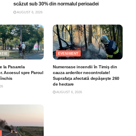
scăzut sub 30% din normalul perioadei
AUGUST 6, 2026
AȚIE
EVENIMENT
le la Pasarela
Numeroase incendii în Timiş din
or. Accesul spre Parcul
cauza arderilor necontrolate!
 închis
Suprafaţa afectată depăşeşte 260
de hectare
26
AUGUST 6, 2026