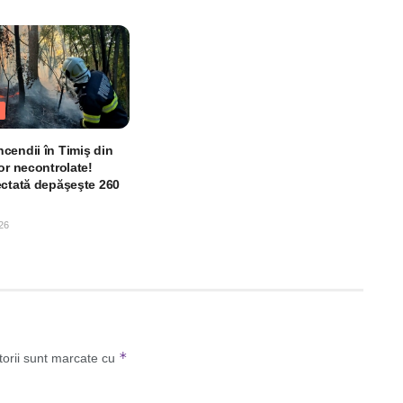
cendii în Timiş din
or necontrolate!
ectată depăşeşte 260
26
*
torii sunt marcate cu