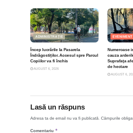
ADMINISTRAȚIE
EVENIMENT
Încep lucrările la Pasarela
Numeroase in
Îndrăgostiților. Accesul spre Parcul
cauza arderil
Copiilor va fi închis
Suprafaţa af
de hectare
AUGUST 6, 2026
AUGUST 6, 20
Lasă un răspuns
Adresa ta de email nu va fi publicată.
Câmpurile obliga
*
Comentariu