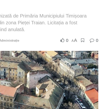
ganizată de Primăria Municipiului Timișoara
n zona Pieței Traian. Licitația a fost
ind anulată.
A
0
0
Administrație
A