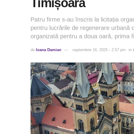
Timișoara
Patru firme s-au înscris la licitația or
pentru lucrările de regenerare urbană di
organizată pentru a doua oară, prima fi
de
Ioana Damian
septembrie 16, 2025 ◦ 2:57 pm
in