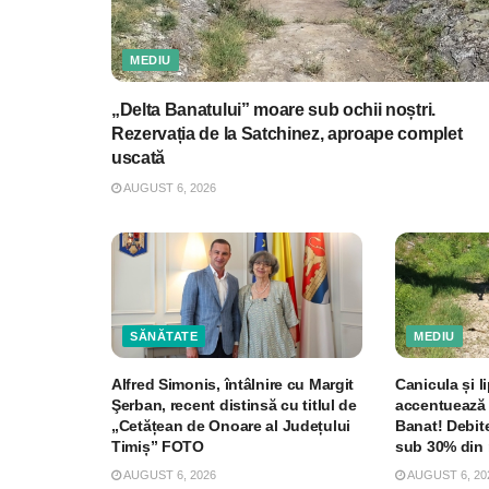
MEDIU
„Delta Banatului” moare sub ochii noștri.
Rezervația de la Satchinez, aproape complet
uscată
AUGUST 6, 2026
SĂNĂTATE
MEDIU
Alfred Simonis, întâlnire cu Margit
Canicula și li
Şerban, recent distinsă cu titlul de
accentuează 
„Cetățean de Onoare al Județului
Banat! Debite
Timiș” FOTO
sub 30% din 
AUGUST 6, 2026
AUGUST 6, 20