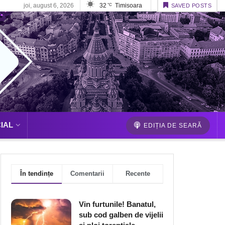
joi, august 6, 2026
32
Timisoara
°C
SAVED POSTS
IAL
EDIȚIA DE SEARĂ
În tendințe
Comentarii
Recente
Vin furtunile! Banatul,
sub cod galben de vijelii