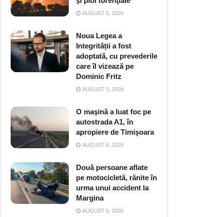
şi ploi torenţiale
AUGUST 5, 2026
Noua Legea a
Integrității a fost
adoptată, cu prevederile
care îl vizează pe
Dominic Fritz
AUGUST 5, 2026
O maşină a luat foc pe
autostrada A1, în
apropiere de Timişoara
AUGUST 6, 2026
Două persoane aflate
pe motocicletă, rănite în
urma unui accident la
Margina
AUGUST 6, 2026