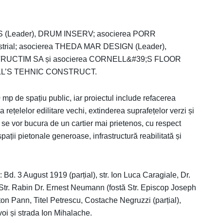
MUS (Leader), DRUM INSERV; asocierea PORR
trial; asocierea THEDA MAR DESIGN (Leader),
UCTIM SA și asocierea CORNELL&#39;S FLOOR
LL’S TEHNIC CONSTRUCT.
mp de spațiu public, iar proiectul include refacerea
 a rețelelor edilitare vechi, extinderea suprafețelor verzi și
i se vor bucura de un cartier mai prietenos, cu respect
pații pietonale generoase, infrastructură reabilitată și
e: Bd. 3 August 1919 (parțial), str. Ion Luca Caragiale, Dr.
tr. Rabin Dr. Ernest Neumann (fostă Str. Episcop Joseph
ton Pann, Titel Petrescu, Costache Negruzzi (parțial),
voi și strada Ion Mihalache.