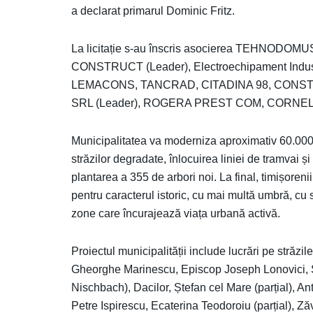
a declarat primarul Dominic Fritz.
La licitație s-au înscris asocierea TEHNODO
CONSTRUCT (Leader), Electroechipament Indus
LEMACONS, TANCRAD, CITADINA 98, CONSTR
SRL (Leader), ROGERA PREST COM, CORNE
Municipalitatea va moderniza aproximativ 60.000 
străzilor degradate, înlocuirea liniei de tramvai și
plantarea a 355 de arbori noi. La final, timișoreni
pentru caracterul istoric, cu mai multă umbră, cu s
zone care încurajează viața urbană activă.
Proiectul municipalității include lucrări pe străzil
Gheorghe Marinescu, Episcop Joseph Lonovici, S
Nischbach), Dacilor, Ștefan cel Mare (parțial), An
Petre Ispirescu, Ecaterina Teodoroiu (parțial), Ză