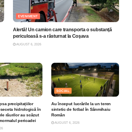
EVENIMENT
Alertă! Un camion care transporta o substanţă
periculoasă s-a răsturnat la Coşava
AUGUST 6, 2026
SOCIAL
psa precipitațiilor
Au început lucrările la un teren
seceta hidrologică în
sintetic de fotbal în Sânmihaiu
le râurilor au scăzut
Român
normalul perioadei
AUGUST 6, 2026
26