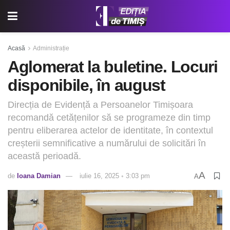
Acasă
Administrație
Aglomerat la buletine. Locuri
disponibile, în august
Direcția de Evidență a Persoanelor Timișoara
recomandă cetățenilor să se programeze din timp
pentru eliberarea actelor de identitate, în contextul
creșterii semnificative a numărului de solicitări în
această perioadă.
A
de
Ioana Damian
iulie 16, 2025 ◦ 3:03 pm
A