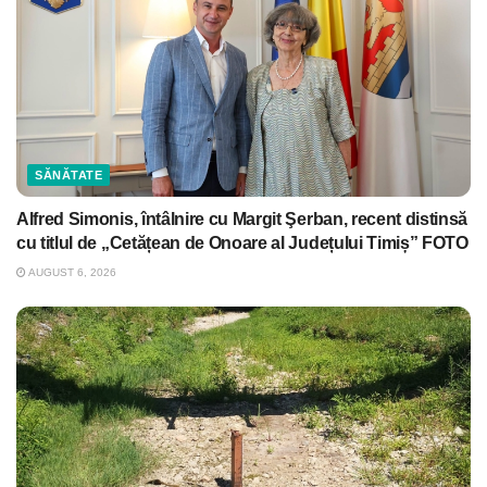
SĂNĂTATE
Alfred Simonis, întâlnire cu Margit Şerban, recent distinsă
cu titlul de „Cetățean de Onoare al Județului Timiș” FOTO
AUGUST 6, 2026