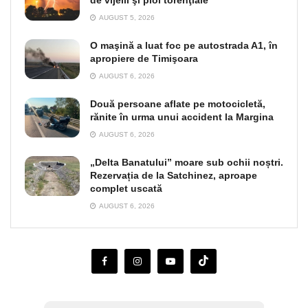
de vijelii şi ploi torenţiale
AUGUST 5, 2026
O maşină a luat foc pe autostrada A1, în
apropiere de Timişoara
AUGUST 6, 2026
Două persoane aflate pe motocicletă,
rănite în urma unui accident la Margina
AUGUST 6, 2026
„Delta Banatului” moare sub ochii noștri.
Rezervația de la Satchinez, aproape
complet uscată
AUGUST 6, 2026