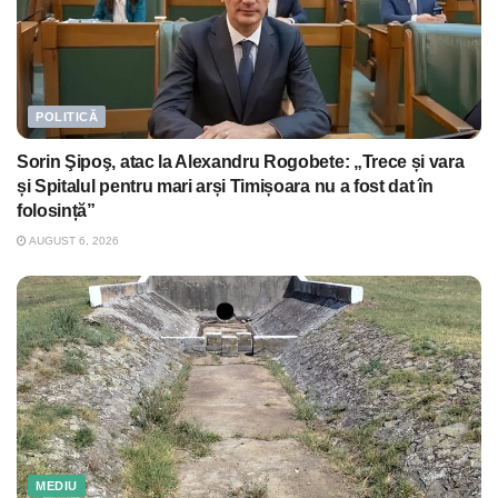
POLITICĂ
Sorin Şipoş, atac la Alexandru Rogobete: „Trece și vara
și Spitalul pentru mari arși Timișoara nu a fost dat în
folosință”
AUGUST 6, 2026
MEDIU