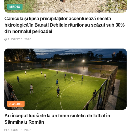
MEDIU
Canicula și lipsa precipitațiilor accentuează seceta
hidrologică în Banat! Debitele râurilor au scăzut sub 30%
din normalul perioadei
AUGUST 6, 2026
SOCIAL
Au început lucrările la un teren sintetic de fotbal în
Sânmihaiu Român
AUGUST 6, 2026