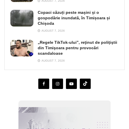
AUGUST 7, 2026
Copaci căzuți peste mașini și o
gospodărie inundată, în Timișoara și
Chișoda
AUGUST 7, 2026
„Regele TikTok-ului”, reţinut de poliţiştii
din Timişoara pentru provocări
scandaloase
AUGUST 7, 2026