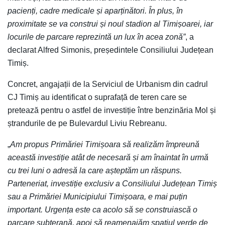
pacienți, cadre medicale și aparținători. În plus, în
proximitate se va construi și noul stadion al Timișoarei, iar
locurile de parcare reprezintă un lux în acea zonă”
, a
declarat Alfred Simonis, președintele Consiliului Județean
Timiș.
Concret, angajații de la Serviciul de Urbanism din cadrul
CJ Timiș au identificat o suprafață de teren care se
pretează pentru o astfel de investiție între benzinăria Mol și
ștrandurile de pe Bulevardul Liviu Rebreanu.
„
Am propus Primăriei Timișoara să realizăm împreună
această investiție atât de necesară și am înaintat în urmă
cu trei luni o adresă la care așteptăm un răspuns.
Parteneriat, investiție exclusiv a Consiliului Județean Timiș
sau a Primăriei Municipiului Timișoara, e mai puțin
important. Urgența este ca acolo să se construiască o
parcare subterană, apoi să reamenajăm spațiul verde de