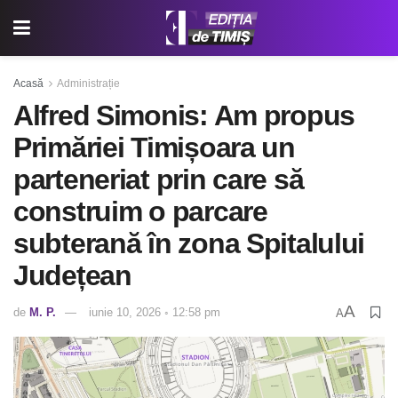
Acasă
Administrație
Alfred Simonis: Am propus
Primăriei Timișoara un
parteneriat prin care să
construim o parcare
subterană în zona Spitalului
Județean
A
de
M. P.
iunie 10, 2026 ◦ 12:58 pm
A