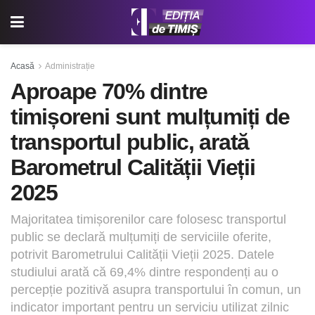
Acasă
Administrație
Aproape 70% dintre
timișoreni sunt mulțumiți de
transportul public, arată
Barometrul Calității Vieții
2025
Majoritatea timișorenilor care folosesc transportul
public se declară mulțumiți de serviciile oferite,
potrivit Barometrului Calității Vieții 2025. Datele
studiului arată că 69,4% dintre respondenți au o
percepție pozitivă asupra transportului în comun, un
indicator important pentru un serviciu utilizat zilnic