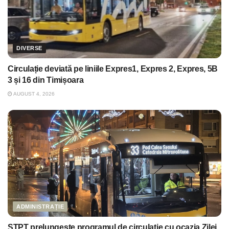
DIVERSE
Circulație deviată pe liniile Expres1, Expres 2, Expres, 5B
3 și 16 din Timișoara
AUGUST 4, 2026
ADMINISTRAȚIE
STPT prelungește programul de circulație cu ocazia Zilei