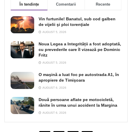
În tendințe
Comentarii
Recente
Vin furtunile! Banatul, sub cod galben
de vijelii şi ploi torenţiale
AUGUST 5, 2026
Noua Legea a Integrității a fost adoptată,
cu prevederile care îl vizează pe Dominic
Fritz
AUGUST 5, 2026
O maşină a luat foc pe autostrada A1, în
apropiere de Timişoara
AUGUST 6, 2026
Două persoane aflate pe motocicletă,
rănite în urma unui accident la Margina
AUGUST 6, 2026