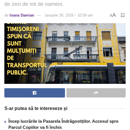
de zeci de mii de oameni.
A
de
Ioana Damian
ianuarie 30, 2026 ◦ 10:59 am
A
S-ar putea să te intereseze și
Încep lucrările la Pasarela Îndrăgostiților. Accesul spre
Parcul Copiilor va fi închis