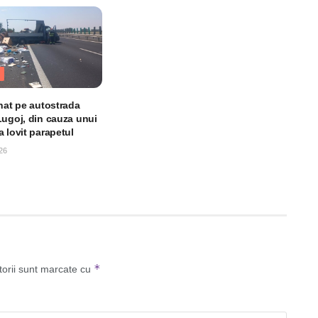
unat pe autostrada
Lugoj, din cauza unui
 lovit parapetul
26
*
torii sunt marcate cu