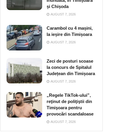
inundată, în Timișoara
și Chișoda
AUGUST 7, 2026
Carambol cu 4 mașini,
la ieșire din Timișoara
AUGUST 7, 2026
Zeci de posturi scoase
la concurs de Spitalul
Județean din Timișoara
AUGUST 7, 2026
„Regele TikTok-ului”,
reţinut de poliţiştii din
Timişoara pentru
provocări scandaloase
AUGUST 7, 2026