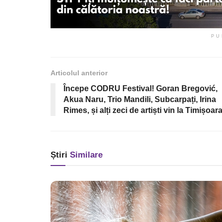
PU
Articolul anterior
Începe CODRU Festival! Goran Bregović,
Akua Naru, Trio Mandili, Subcarpați, Irina
Rimes, și alți zeci de artiști vin la Timișoar
Știri
Similare