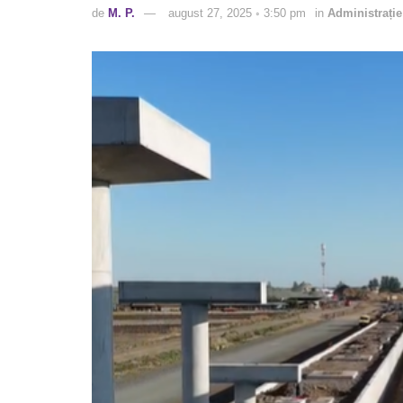
de
M. P.
august 27, 2025 ◦ 3:50 pm
in
Administrație