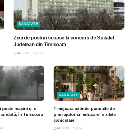
SĂNĂTATE
Zeci de posturi scoase la concurs de Spitalul
Județean din Timișoara
AUGUST 7, 2026
SĂNĂTATE
 peste mașini și o
Timișoara extinde punctele de
nundată, în Timișoara
prim ajutor și hidratare în zilele
caniculare
26
AUGUST 7, 2026