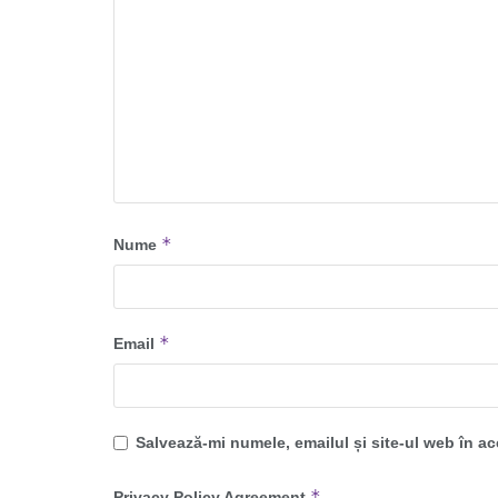
*
Nume
*
Email
Salvează-mi numele, emailul și site-ul web în a
*
Privacy Policy Agreement