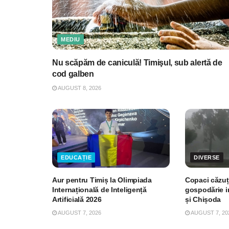
MEDIU
Nu scăpăm de caniculă! Timişul, sub alertă de
cod galben
AUGUST 8, 2026
EDUCAȚIE
DIVERSE
Aur pentru Timiș la Olimpiada
Copaci căzuți
Internațională de Inteligență
gospodărie i
Artificială 2026
și Chișoda
AUGUST 7, 2026
AUGUST 7, 20