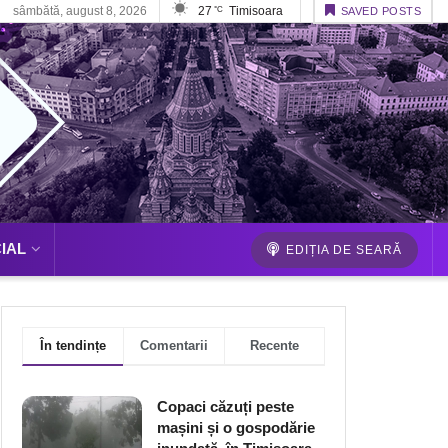
sâmbătă, august 8, 2026
27
Timisoara
°C
SAVED POSTS
IAL
EDIȚIA DE SEARĂ
În tendințe
Comentarii
Recente
Copaci căzuți peste
mașini și o gospodărie