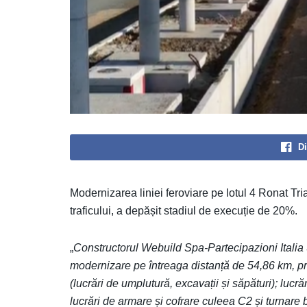
Di
Modernizarea liniei feroviare pe lotul 4 Ronat Tria
traficului, a depășit stadiul de execuție de 20%.
„
Constructorul Webuild Spa-Partecipazioni Italia 
modernizare pe întreaga distanță de 54,86 km, p
(lucrări de umplutură, excavații și săpături); lucr
lucrări de armare și cofrare culeea C2 și turnare be