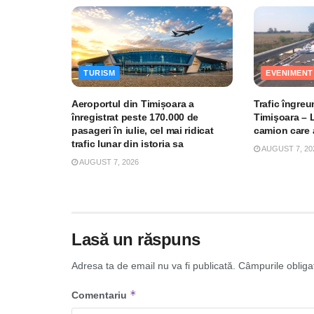
TURISM
EVENIMENT
Aeroportul din Timișoara a
Trafic îngre
înregistrat peste 170.000 de
Timişoara – 
pasageri în iulie, cel mai ridicat
camion care a
trafic lunar din istoria sa
AUGUST 7, 20
AUGUST 7, 2026
Lasă un răspuns
Adresa ta de email nu va fi publicată.
Câmpurile obliga
*
Comentariu