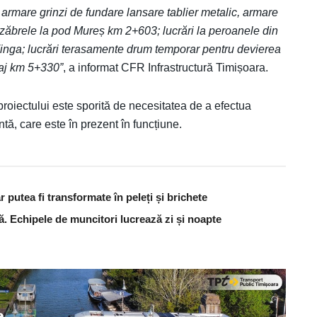
 armare grinzi de fundare lansare tablier metalic, armare
cu zăbrele la pod Mureș km 2+603; lucrări la peroanele din
 Vinga; lucrări terasamente drum temporar pentru devierea
asaj km 5+330”
, a informat CFR Infrastructură Timișoara.
a proiectului este sporită de necesitatea de a efectua
entă, care este în prezent în funcțiune.
 putea fi transformate în peleți și brichete
ă. Echipele de muncitori lucrează zi și noapte