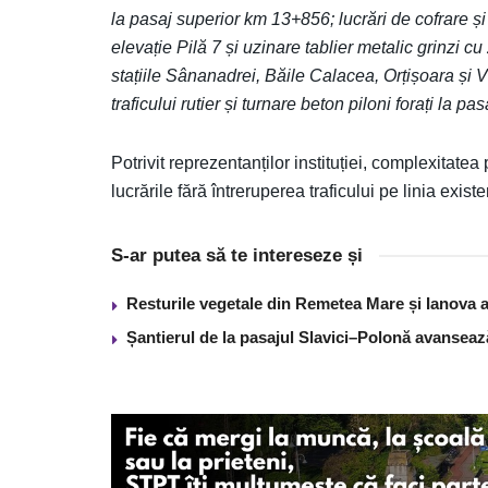
la pasaj superior km 13+856; lucrări de cofrare și
elevație Pilă 7 și uzinare tablier metalic grinzi 
stațiile Sânanadrei, Băile Calacea, Orțișoara și
traficului rutier și turnare beton piloni forați la p
Potrivit reprezentanților instituției, complexitate
lucrările fără întreruperea traficului pe linia exist
S-ar putea să te intereseze și
Resturile vegetale din Remetea Mare și Ianova ar
Șantierul de la pasajul Slavici–Polonă avanseaz