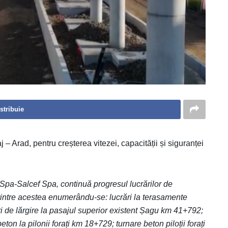
stribuie
j – Arad, pentru creșterea vitezei, capacității și siguranței
Spa-Salcef Spa, continuă progresul lucrărilor de
rintre acestea enumerându-se: lucrări la terasamente
ări de lărgire la pasajul superior existent Șagu km 41+792;
ton la pilonii forați km 18+729; turnare beton piloții forați