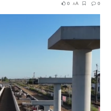
A
0
0
A