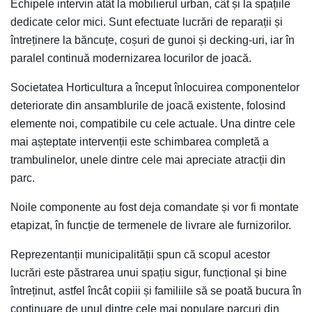
Echipele intervin atât la mobilierul urban, cât și la spațiile
dedicate celor mici. Sunt efectuate lucrări de reparații și
întreținere la băncuțe, coșuri de gunoi și decking-uri, iar în
paralel continuă modernizarea locurilor de joacă.
Societatea Horticultura a început înlocuirea componentelor
deteriorate din ansamblurile de joacă existente, folosind
elemente noi, compatibile cu cele actuale. Una dintre cele
mai așteptate intervenții este schimbarea completă a
trambulinelor, unele dintre cele mai apreciate atracții din
parc.
Noile componente au fost deja comandate și vor fi montate
etapizat, în funcție de termenele de livrare ale furnizorilor.
Reprezentanții municipalității spun că scopul acestor
lucrări este păstrarea unui spațiu sigur, funcțional și bine
întreținut, astfel încât copiii și familiile să se poată bucura în
continuare de unul dintre cele mai populare parcuri din