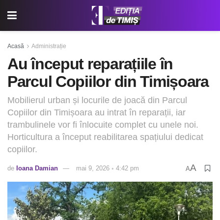
Acasă
Administrație
Au început reparațiile în
Parcul Copiilor din Timișoara
Mobilierul urban și locurile de joacă din Parcul
Copiilor din Timișoara au intrat în reparații, iar
trambulinele vor fi înlocuite complet cu unele noi.
Horticultura a început reabilitarea spațiului dedicat
copiilor.
A
de
Ioana Damian
mai 9, 2026 ◦ 4:42 pm
A