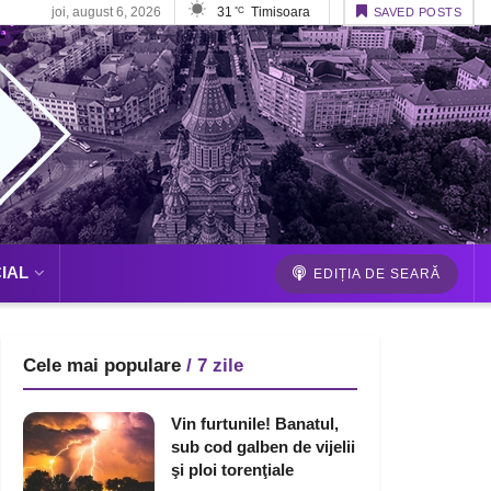
joi, august 6, 2026
31
Timisoara
°C
SAVED POSTS
IAL
EDIȚIA DE SEARĂ
Cele mai populare
/ 7 zile
Vin furtunile! Banatul,
sub cod galben de vijelii
şi ploi torenţiale