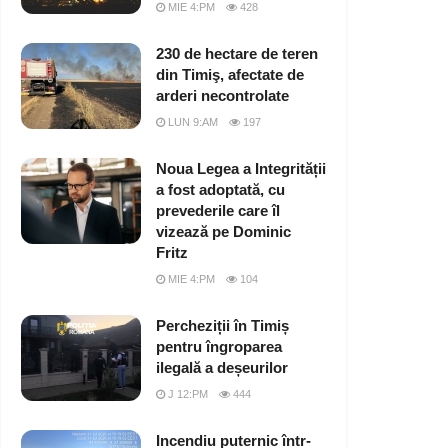
MIE 4:PM
428
230 de hectare de teren
din Timiş, afectate de
arderi necontrolate
LUN 9:AM
197
Noua Legea a Integrității
a fost adoptată, cu
prevederile care îl
vizează pe Dominic
Fritz
MIE 4:PM
104
Percheziții în Timiș
pentru îngroparea
ilegală a deșeurilor
J 12:PM
444
Incendiu puternic într-