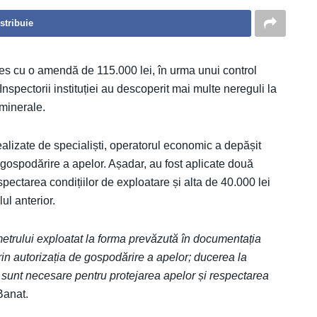
stribuie
les cu o amendă de 115.000 lei, în urma unui control
nspectorii instituției au descoperit mai multe nereguli la
minerale.
 realizate de specialiști, operatorul economic a depășit
e gospodărire a apelor. Așadar, au fost aplicate două
pectarea condițiilor de exploatare și alta de 40.000 lei
ul anterior.
etrului exploatat la forma prevăzută în documentația
 prin autorizația de gospodărire a apelor; ducerea la
e sunt necesare pentru protejarea apelor și respectarea
Banat.