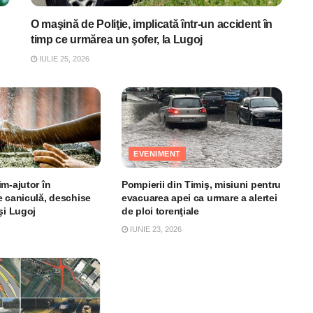
O maşină de Poliţie, implicată într-un accident în
timp ce urmărea un şofer, la Lugoj
IULIE 25, 2026
EVENIMENT
m-ajutor în
Pompierii din Timiş, misiuni pentru
e caniculă, deschise
evacuarea apei ca urmare a alertei
şi Lugoj
de ploi torenţiale
IUNIE 23, 2026