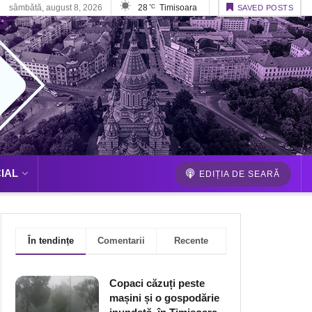
sâmbătă, august 8, 2026
28
Timisoara
°C
SAVED POSTS
IAL
EDIȚIA DE SEARĂ
În tendințe
Comentarii
Recente
Copaci căzuți peste
mașini și o gospodărie