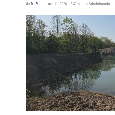
de
M. P.
mai 11, 2026 ◦ 2:32 pm
in
Administrație