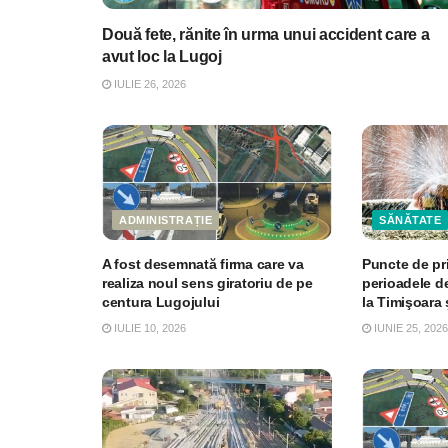
Două fete, rănite în urma unui accident care a
avut loc la Lugoj
IULIE 26, 2026
ADMINISTRAȚIE
SĂNĂTATE
A fost desemnată firma care va
Puncte de pri
realiza noul sens giratoriu de pe
perioadele d
centura Lugojului
la Timişoara 
IULIE 10, 2026
IUNIE 25, 2026