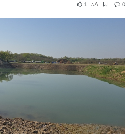
A
1
0
A