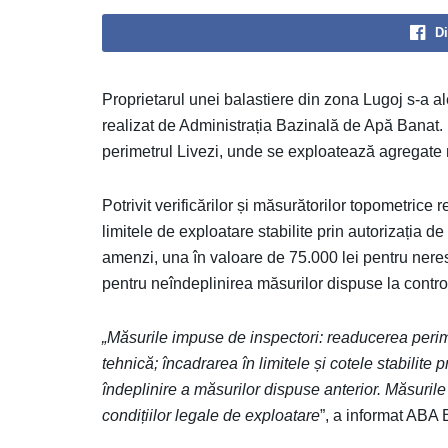
Di
Proprietarul unei balastiere din zona Lugoj s-a a
realizat de Administrația Bazinală de Apă Banat. I
perimetrul Livezi, unde se exploatează agregate 
Potrivit verificărilor și măsurătorilor topometrice
limitele de exploatare stabilite prin autorizația d
amenzi, una în valoare de 75.000 lei pentru neres
pentru neîndeplinirea măsurilor dispuse la control
„Măsurile impuse de inspectori: readucerea perim
tehnică; încadrarea în limitele și cotele stabilite
îndeplinire a măsurilor dispuse anterior. Măsuril
condițiilor legale de exploatare
”, a informat ABA 