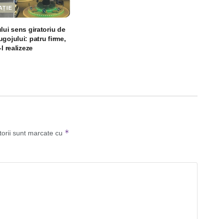
AȚIE
lui sens giratoriu de
gojului: patru firme,
l realizeze
*
torii sunt marcate cu