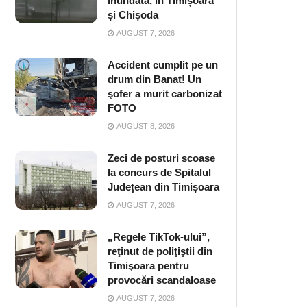
inundată, în Timișoara
și Chișoda
AUGUST 7, 2026
Accident cumplit pe un
drum din Banat! Un
şofer a murit carbonizat
FOTO
AUGUST 8, 2026
Zeci de posturi scoase
la concurs de Spitalul
Județean din Timișoara
AUGUST 7, 2026
„Regele TikTok-ului”,
reţinut de poliţiştii din
Timişoara pentru
provocări scandaloase
AUGUST 7, 2026