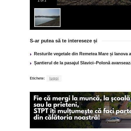
1
of 1
S-ar putea să te intereseze și
Resturile vegetale din Remetea Mare și Ianova ar
Șantierul de la pasajul Slavici–Polonă avanseaz
Etichete:
lugoj