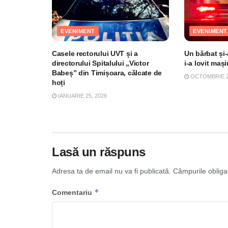
EVENIMENT
EVENIMENT
Casele rectorului UVT și a
Un bărbat și-
directorului Spitalului „Victor
i-a lovit maș
Babeș” din Timișoara, călcate de
OCTOMBRIE 26
hoți
IANUARIE 25, 2026
Lasă un răspuns
Adresa ta de email nu va fi publicată.
Câmpurile obliga
*
Comentariu