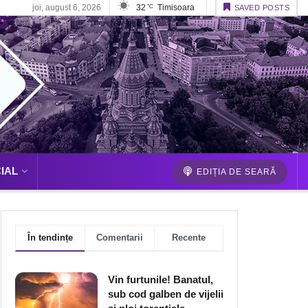
joi, august 6, 2026
32
Timisoara
°C
SAVED POSTS
IAL
EDIȚIA DE SEARĂ
În tendințe
Comentarii
Recente
Vin furtunile! Banatul,
sub cod galben de vijelii