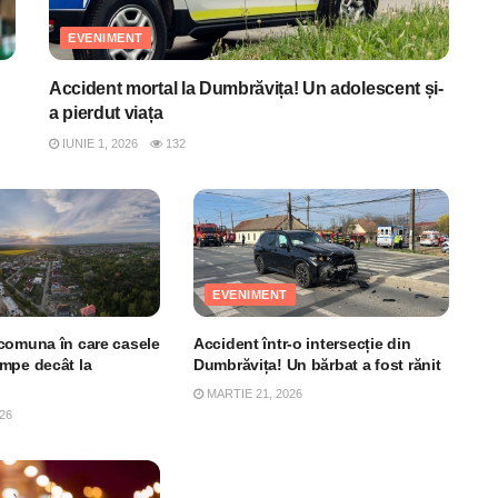
EVENIMENT
Accident mortal la Dumbrăvița! Un adolescent și-
a pierdut viața
IUNIE 1, 2026
132
EVENIMENT
comuna în care casele
Accident într-o intersecție din
mpe decât la
Dumbrăvița! Un bărbat a fost rănit
MARTIE 21, 2026
26