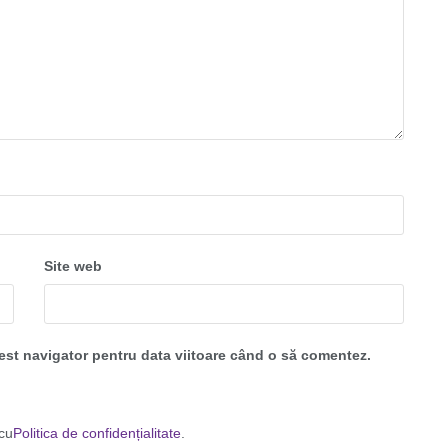
Site web
cest navigator pentru data viitoare când o să comentez.
 cu
Politica de confidențialitate
.