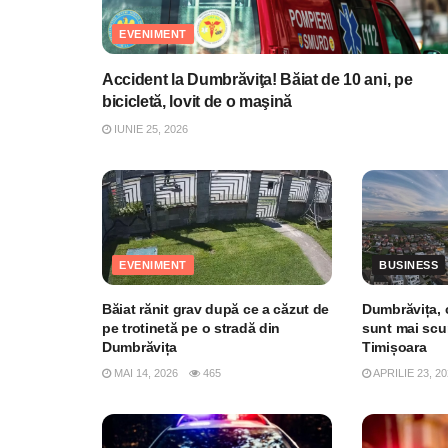
EVENIMENT
Accident la Dumbrăviţa! Băiat de 10 ani, pe
bicicletă, lovit de o maşină
IUNIE 25, 2026
EVENIMENT
BUSINESS
Băiat rănit grav după ce a căzut de
Dumbrăvița, 
pe trotinetă pe o stradă din
sunt mai scu
Dumbrăvița
Timișoara
MAI 14, 2026
465
APRILIE 23, 20