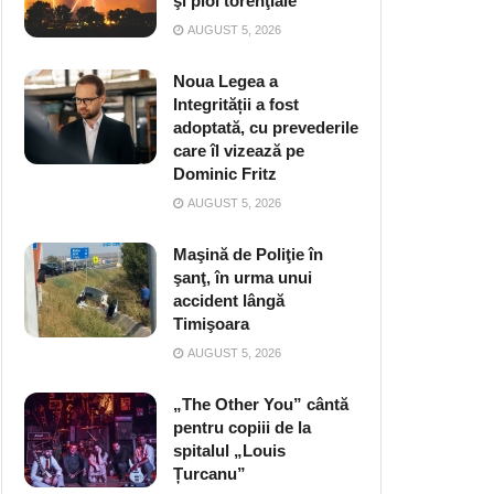
şi ploi torenţiale
AUGUST 5, 2026
Noua Legea a
Integrității a fost
adoptată, cu prevederile
care îl vizează pe
Dominic Fritz
AUGUST 5, 2026
Maşină de Poliţie în
şanţ, în urma unui
accident lângă
Timişoara
AUGUST 5, 2026
„The Other You” cântă
pentru copiii de la
spitalul „Louis
Țurcanu”