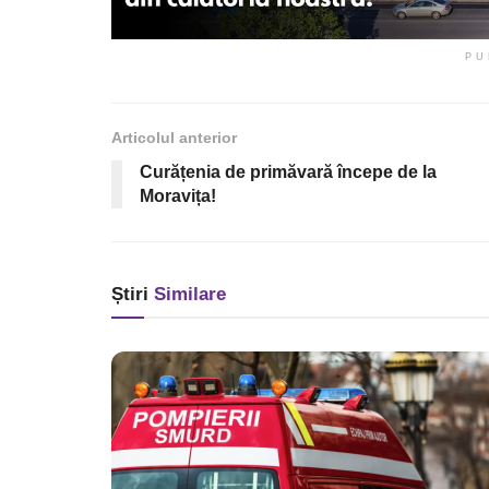
PU
Articolul anterior
Curățenia de primăvară începe de la
Moravița!
Știri
Similare