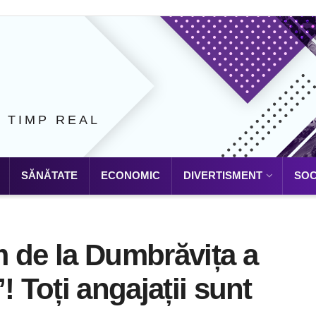
N TIMP REAL
SĂNĂTATE
ECONOMIC
DIVERTISMENT
SOC
 de la Dumbrăvița a
! Toți angajații sunt