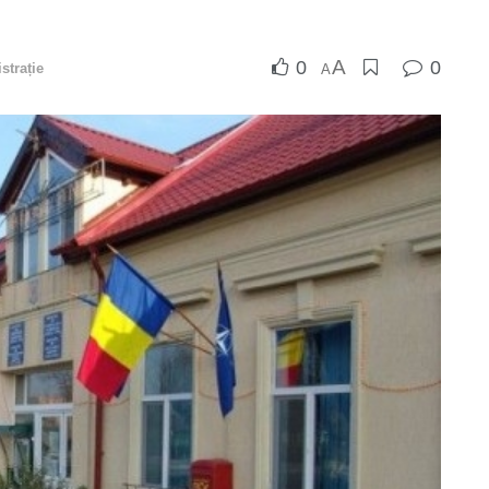
A
0
0
strație
A