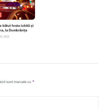
a bătut fosta iubită și
ina, la Dumbrăvița
, 2025
*
torii sunt marcate cu