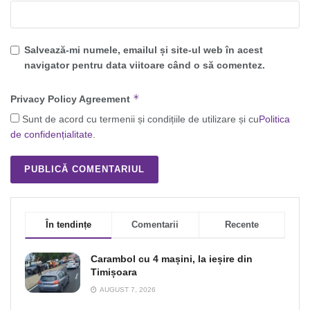
Salvează-mi numele, emailul și site-ul web în acest
navigator pentru data viitoare când o să comentez.
*
Privacy Policy Agreement
Sunt de acord cu termenii și condițiile de utilizare și cu
Politica
de confidențialitate
.
În tendințe
Comentarii
Recente
Carambol cu 4 mașini, la ieșire din
Timișoara
AUGUST 7, 2026