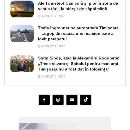
Alertă meteo! Caniculă şi ploi în zona de
vest a ţării, la sfârşit de săptămână
AUGUST 7, 2026
Trafic îngreunat pe autostrada Timişoara
– Lugoj, din cauza unui camion care a
lovit parapetul
AUGUST 7, 2026
Sorin Şipoş, atac la Alexandru Rogobete:
„Trece și vara și Spitalul pentru mari arși
Timișoara nu a fost dat în folosință”
AUGUST 6, 2026