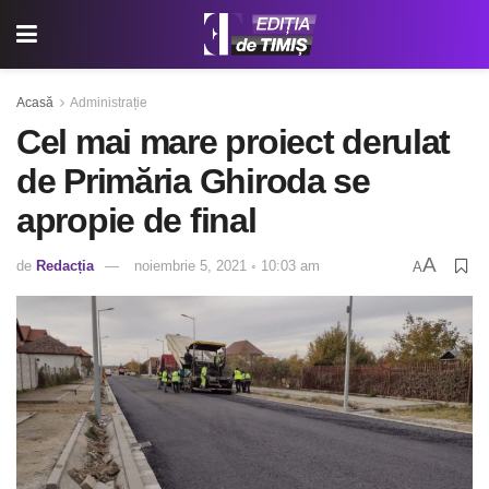
Acasă
Administrație
Cel mai mare proiect derulat
de Primăria Ghiroda se
apropie de final
A
de
Redacția
noiembrie 5, 2021 ◦ 10:03 am
A