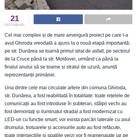
21
DISTRIBUIRI
Cel mai complex și de mare anvergură proiect pe care l-a
avut Ghiroda vreodată a ajuns la o nouă etapă importantă:
pe str. Dunărea se toarnă primul strat de asfalt, pe sectorul
de la Cruce până la str. Moldovei, urmând ca până la
finalul anului să se toarne și stratul de uzură, anunță
reprezentanții primăriei.
Una dintre cele mai circulate artere din comuna Ghiroda,
str. Dunărea, a fost reabilitată în totalitate: toate rețelele de
comunicații au fost introduse în subteran, stâlpii vechi au
fost demontați și iluminatul stradal a fost modernizat cu
LED-uri cu funcție smart, vor exista parcări laterale cu axul
drumului, trotuarele și accesurile auto au fost refăcute,
toate intersecțiile și spațiile verzi vor fi reamenajate iar pe