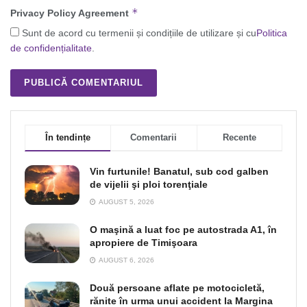
*
Privacy Policy Agreement
Sunt de acord cu termenii și condițiile de utilizare și cu
Politica
de confidențialitate
.
În tendințe
Comentarii
Recente
Vin furtunile! Banatul, sub cod galben
de vijelii şi ploi torenţiale
AUGUST 5, 2026
O maşină a luat foc pe autostrada A1, în
apropiere de Timişoara
AUGUST 6, 2026
Două persoane aflate pe motocicletă,
rănite în urma unui accident la Margina