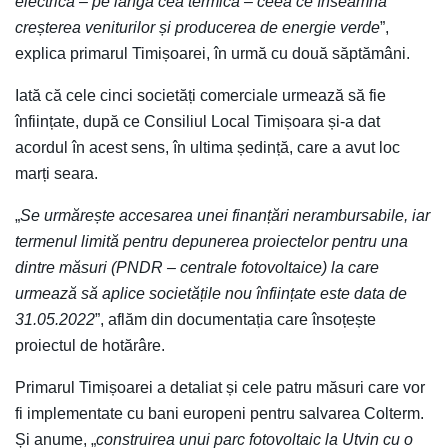
electrică – pe lângă cea termică – ceea ce înseamnă
creșterea veniturilor și producerea de energie verde
”,
explica primarul Timișoarei, în urmă cu două săptămâni.
Iată că cele cinci societăți comerciale urmează să fie
înființate, după ce Consiliul Local Timișoara și-a dat
acordul în acest sens, în ultima ședință, care a avut loc
marți seara.
„
Se urmărește accesarea unei finanțări nerambursabile, iar
termenul limită pentru depunerea proiectelor pentru una
dintre măsuri (PNDR – centrale fotovoltaice) la care
urmează să aplice societățile nou înființate este data de
31.05.2022
”, aflăm din documentația care însoțește
proiectul de hotărâre.
Primarul Timișoarei a detaliat și cele patru măsuri care vor
fi implementate cu bani europeni pentru salvarea Colterm.
Și anume, „
construirea unui parc fotovoltaic la Utvin cu o