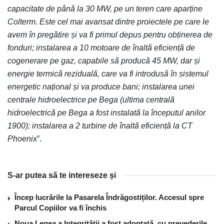
capacitate de până la 30 MW, pe un teren care aparține
Colterm. Este cel mai avansat dintre proiectele pe care le
avem în pregătire și va fi primul depus pentru obținerea de
fonduri; instalarea a 10 motoare de înaltă eficiență de
cogenerare pe gaz, capabile să producă 45 MW, dar și
energie termică reziduală, care va fi introdusă în sistemul
energetic național și va produce bani; instalarea unei
centrale hidroelectrice pe Bega (ultima centrală
hidroelectrică pe Bega a fost instalată la începutul anilor
1900); instalarea a 2 turbine de înaltă eficiență la CT
Phoenix
”.
S-ar putea să te intereseze și
Încep lucrările la Pasarela Îndrăgostiților. Accesul spre
Parcul Copiilor va fi închis
Noua Legea a Integrității a fost adoptată, cu prevederile