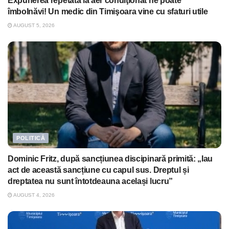
Expunerea repetată la aer condiţionat ne poate
îmbolnăvi! Un medic din Timişoara vine cu sfaturi utile
AUGUST 5, 2026
POLITICĂ
Dominic Fritz, după sancțiunea discipinară primită: „Iau
act de această sancțiune cu capul sus. Dreptul și
dreptatea nu sunt întotdeauna același lucru”
AUGUST 4, 2026