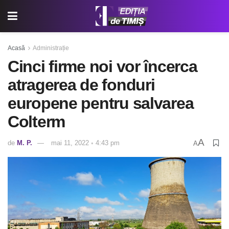
Acasă
Administrație
Cinci firme noi vor încerca
atragerea de fonduri
europene pentru salvarea
Colterm
A
de
M. P.
mai 11, 2022 ◦ 4:43 pm
A