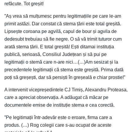
refăcute. Tot greșit!
”Aș vrea să mulțumesc pentru legitimațiile pe care le-am
primit astăzi. Dar constat că stema țării este total greșită.
Lipsește coroana pe agvilă, capul de bour și agvila de
dedesubt trebuiau să fie negre. O să vă trimit tuturor cum
arată stema țării. E total greșită! Ești ditamai instituția
publică, serioasă, Consiliul Județean și să pui pe
legitimații o stemă care n-are nici…(…)Am sesizat și la
precedentele legitimații că stema este greșită. Prima dată
poți să greșești, dar să persiști în greșeală e chiar prostie!”
A intervenit vicepreședintele CJ Timiș, Alexandru Proteasa,
care a apreciat observația. A adăugat că măcar pe
documentele emise de instituție stema e cea corectă.
”Pe legitimații într-adevăr este o eroare, firma care a
produs. (…) Rog colegii care s-au ocupat de aceste