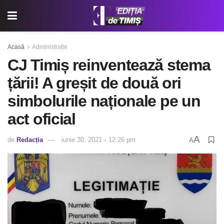
Acasă
Administrație
CJ Timiș reinventează stema
țării! A greșit de două ori
simbolurile naționale pe un
act oficial
A
de
Redacția
iunie 30, 2021 ◦ 12:26 pm
A