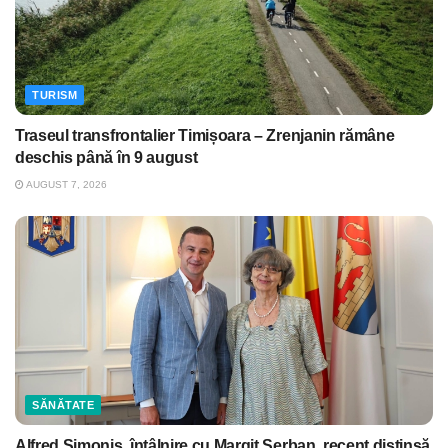
TURISM
Traseul transfrontalier Timișoara – Zrenjanin rămâne
deschis până în 9 august
AUGUST 7, 2026
SĂNĂTATE
Alfred Simonis, întâlnire cu Margit Şerban, recent distinsă