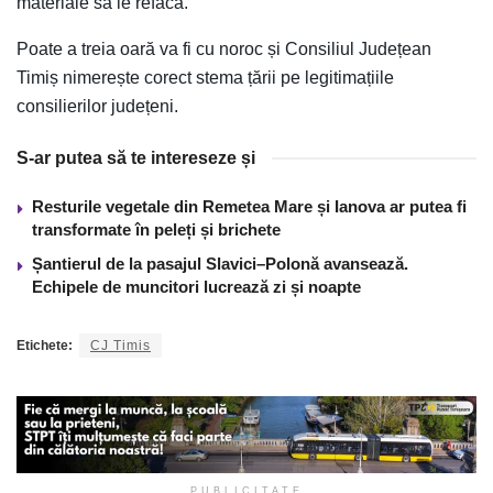
materiale să le refacă.”
Poate a treia oară va fi cu noroc și Consiliul Județean
Timiș nimerește corect stema țării pe legitimațiile
consilierilor județeni.
S-ar putea să te intereseze și
Resturile vegetale din Remetea Mare și Ianova ar putea fi
transformate în peleți și brichete
Șantierul de la pasajul Slavici–Polonă avansează.
Echipele de muncitori lucrează zi și noapte
Etichete:
CJ Timis
PUBLICITATE