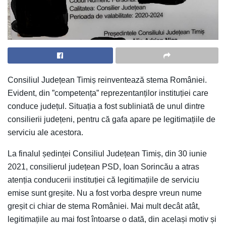
Consiliul Județean Timiș reinventează stema României.
Evident, din ”competența” reprezentanților instituției care
conduce județul. Situația a fost subliniată de unul dintre
consilierii județeni, pentru că gafa apare pe legitimațiile de
serviciu ale acestora.
La finalul ședinței Consiliul Județean Timiș, din 30 iunie
2021, consilierul județean PSD, Ioan Sorincău a atras
atenția conducerii instituției că legitimațiile de serviciu
emise sunt greșite. Nu a fost vorba despre vreun nume
greșit ci chiar de stema României. Mai mult decât atât,
legitimațiile au mai fost întoarse o dată, din același motiv și