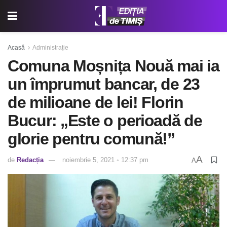
Acasă
Administrație
Comuna Moșnița Nouă mai ia
un împrumut bancar, de 23
de milioane de lei! Florin
Bucur: „Este o perioadă de
glorie pentru comună!”
A
de
Redacția
noiembrie 5, 2021 ◦ 12:37 pm
A