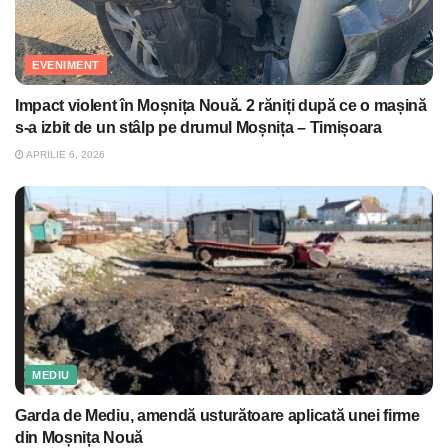
EVENIMENT
Impact violent în Moșnița Nouă. 2 răniți după ce o mașină
s-a izbit de un stâlp pe drumul Moșnița – Timișoara
APRILIE 6, 2026
MEDIU
Garda de Mediu, amendă usturătoare aplicată unei firme
din Moșnița Nouă