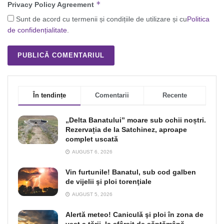
*
Privacy Policy Agreement
Sunt de acord cu termenii și condițiile de utilizare și cu
Politica
de confidențialitate
.
În tendințe
Comentarii
Recente
„Delta Banatului” moare sub ochii noștri.
Rezervația de la Satchinez, aproape
complet uscată
AUGUST 6, 2026
Vin furtunile! Banatul, sub cod galben
de vijelii şi ploi torenţiale
AUGUST 5, 2026
Alertă meteo! Caniculă şi ploi în zona de
vest a ţării, la sfârşit de săptămână