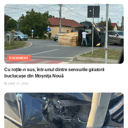
EVENIMENT
Cu roțile-n sus, într-unul dintre sensurile giratorii
buclucașe din Moșnița Nouă
IUNIE 17, 2026