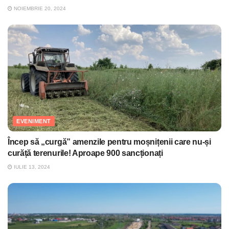
NOIEMBRIE 20, 2024
EVENIMENT
Încep să „curgă” amenzile pentru moșnițenii care nu-și
curăță terenurile! Aproape 900 sancționați
IULIE 13, 2024