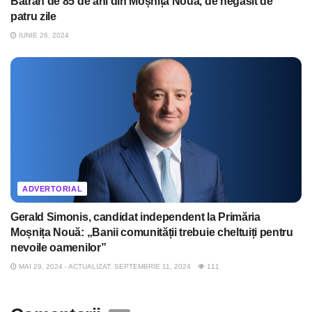
Bătrân de 85 de ani din Moșnița Nouă, de negăsit de
patru zile
IUNIE 26, 2024
ADVERTORIAL
Gerald Simonis, candidat independent la Primăria
Moșnița Nouă: „Banii comunității trebuie cheltuiți pentru
nevoile oamenilor”
MAI 29, 2024 - ACTUALIZAT: SEPTEMBRIE 11, 2024
111