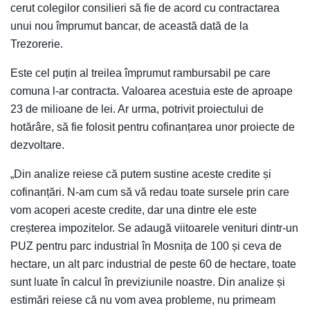
cerut colegilor consilieri să fie de acord cu contractarea
unui nou împrumut bancar, de această dată de la
Trezorerie.
Este cel puțin al treilea împrumut rambursabil pe care
comuna l-ar contracta. Valoarea acestuia este de aproape
23 de milioane de lei. Ar urma, potrivit proiectului de
hotărâre, să fie folosit pentru cofinanțarea unor proiecte de
dezvoltare.
„Din analize reiese că putem sustine aceste credite și
cofinanțări. N-am cum să vă redau toate sursele prin care
vom acoperi aceste credite, dar una dintre ele este
creșterea impozitelor. Se adaugă viitoarele venituri dintr-un
PUZ pentru parc industrial în Mosnița de 100 și ceva de
hectare, un alt parc industrial de peste 60 de hectare, toate
sunt luate în calcul în previziunile noastre. Din analize și
estimări reiese că nu vom avea probleme, nu primeam