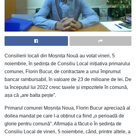
Consilierii locali din Moșnița Nouă au votat vineri, 5
noiembrie, în ședința de Consiliu Local inițiativa primarului
comunei, Florin Bucur, de contractare a unui împrumut
bancar rambursabil, în valoare de 23 de milioane de lei. De
la începutul lui 2022 cresc taxele și impozitele în comună,
așa că „are balta pește”.
Primarul comunei Moșnița Noua, Florin Bucur apreciază al
doilea mandat pe care l-a obținut ca fiind „o perioadă de
glorie pentru comună”. Afirmația a făcut-o în ședința de
Consiliu Local de vineri, 5 noiembrie, când, printre altele, a