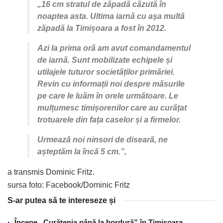
„16 cm stratul de zăpadă căzută în
noaptea asta. Ultima iarnă cu așa multă
zăpadă la Timișoara a fost în 2012.
Azi la prima oră am avut comandamentul
de iarnă. Sunt mobilizate echipele și
utilajele tuturor societăților primăriei.
Revin cu informații noi despre măsurile
pe care le luăm în orele următoare. Le
mulțumesc timișorenilor care au curățat
trotuarele din fața caselor și a firmelor.
Urmează noi ninsori de diseară, ne
așteptăm la încă 5 cm.”,
a transmis Dominic Fritz.
sursa foto: Facebook/Dominic Fritz
S-ar putea să te intereseze și
Începe „Curățenia până la bordură” în Timișoara