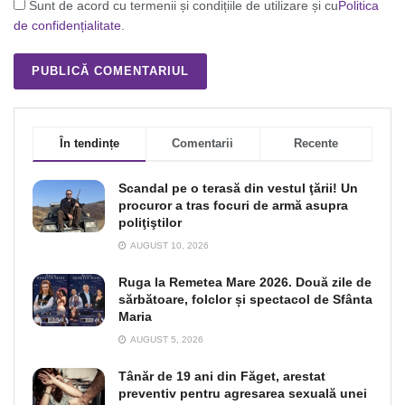
Sunt de acord cu termenii și condițiile de utilizare și cu
Politica
de confidențialitate
.
În tendințe
Comentarii
Recente
Scandal pe o terasă din vestul ţării! Un
procuror a tras focuri de armă asupra
poliţiştilor
AUGUST 10, 2026
Ruga la Remetea Mare 2026. Două zile de
sărbătoare, folclor și spectacol de Sfânta
Maria
AUGUST 5, 2026
Tânăr de 19 ani din Făget, arestat
preventiv pentru agresarea sexuală unei