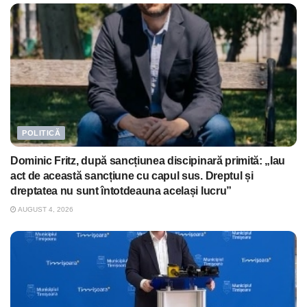
POLITICĂ
Dominic Fritz, după sancțiunea discipinară primită: „Iau
act de această sancțiune cu capul sus. Dreptul și
dreptatea nu sunt întotdeauna același lucru”
AUGUST 4, 2026