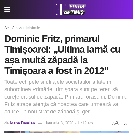
Acasă
Administrație
Dominic Fritz, primarul
Timișoarei: „Ultima iarnă cu
așa multă zăpadă la
Timișoara a fost în 2012”
Toate echipele și utilajele societăților aflate în
subordinea Primăriei Timișoara sunt pe teren să
curețe orașul de zăpadă. Primarul orașului, Dominic
Fritz atrage atenția că noaptea care urmează va
aduce un nou strat de zăpadă și ger.
A
de
Ioana Damian
ianuarie 8, 2026 ◦ 11:12 am
A