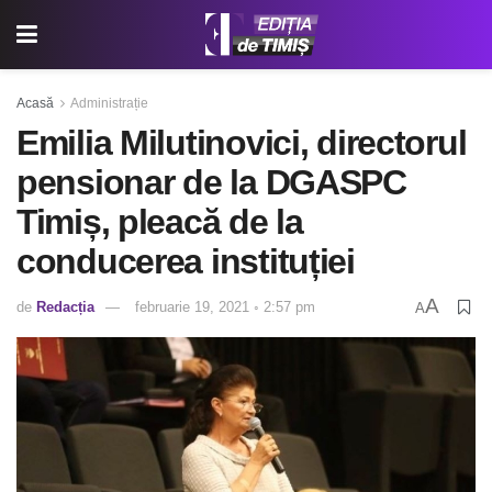
Acasă
Administrație
Emilia Milutinovici, directorul
pensionar de la DGASPC
Timiș, pleacă de la
conducerea instituției
A
de
Redacția
februarie 19, 2021 ◦ 2:57 pm
A