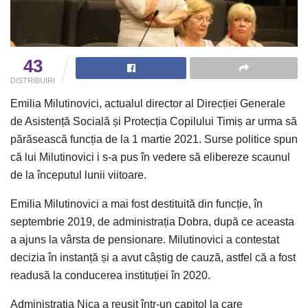
43
DISTRIBUIRI
Emilia Milutinovici, actualul director al Direcției Generale
de Asistență Socială și Protecția Copilului Timiș ar urma să
părăsească funcția de la 1 martie 2021. Surse politice spun
că lui Milutinovici i s-a pus în vedere să elibereze scaunul
de la începutul lunii viitoare.
Emilia Milutinovici a mai fost destituită din funcție, în
septembrie 2019, de administrația Dobra, după ce aceasta
a ajuns la vârsta de pensionare. Milutinovici a contestat
decizia în instanță și a avut câștig de cauză, astfel că a fost
readusă la conducerea instituției în 2020.
Administrația Nica a reușit într-un capitol la care