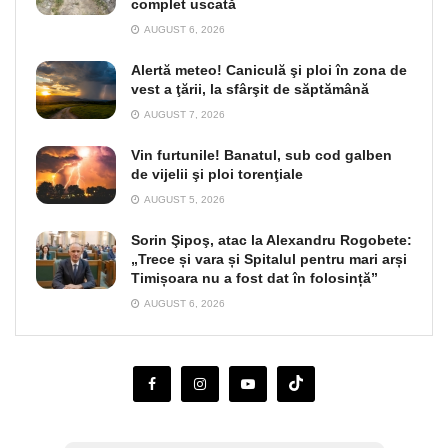
complet uscată
AUGUST 6, 2026
Alertă meteo! Caniculă şi ploi în zona de
vest a ţării, la sfârşit de săptămână
AUGUST 7, 2026
Vin furtunile! Banatul, sub cod galben
de vijelii şi ploi torenţiale
AUGUST 5, 2026
Sorin Şipoş, atac la Alexandru Rogobete:
„Trece și vara și Spitalul pentru mari arși
Timișoara nu a fost dat în folosință”
AUGUST 6, 2026