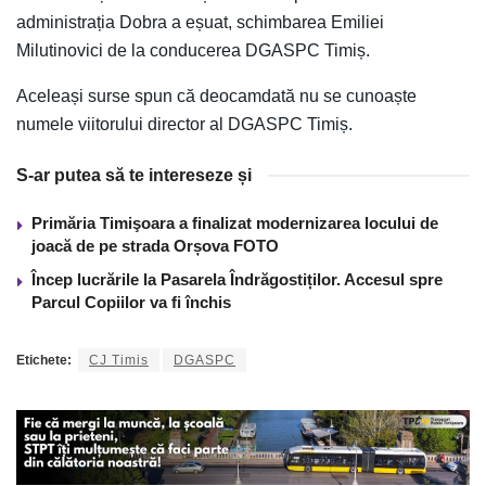
administrația Dobra a eșuat, schimbarea Emiliei
Milutinovici de la conducerea DGASPC Timiș.
Aceleași surse spun că deocamdată nu se cunoaște
numele viitorului director al DGASPC Timiș.
S-ar putea să te intereseze și
Primăria Timişoara a finalizat modernizarea locului de
joacă de pe strada Orșova FOTO
Încep lucrările la Pasarela Îndrăgostiților. Accesul spre
Parcul Copiilor va fi închis
Etichete:
CJ Timis
DGASPC