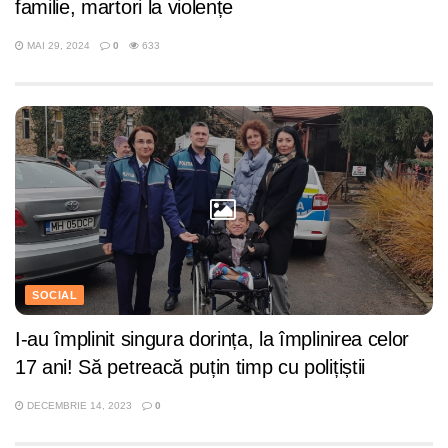
familie, martori la violențe
MAI 29, 2024
0
633
SOCIAL
I-au împlinit singura dorința, la împlinirea celor
17 ani! Să petreacă puțin timp cu polițiștii
DECEMBRIE 14, 2023
0