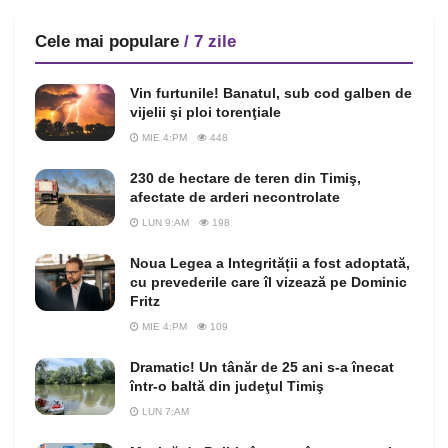
Cele mai populare
/ 7 zile
Vin furtunile! Banatul, sub cod galben de
vijelii şi ploi torenţiale
MIE 4:PM
448
230 de hectare de teren din Timiş,
afectate de arderi necontrolate
LUN 9:AM
198
Noua Legea a Integrității a fost adoptată,
cu prevederile care îl vizează pe Dominic
Fritz
MIE 4:PM
109
Dramatic! Un tânăr de 25 ani s-a înecat
într-o baltă din judeţul Timiş
LUN 7:AM