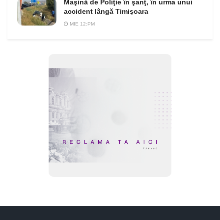
Maşină de Poliţie în şanţ, în urma unui
accident lângă Timişoara
MIE 12:PM