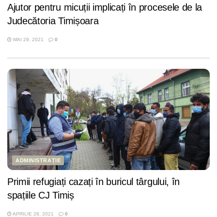
Ajutor pentru micuții implicați în procesele de la
Judecătoria Timișoara
MAI 29, 2021
0
ADMINISTRAȚIE
Primii refugiați cazați în buricul târgului, în
spațiile CJ Timiș
APRILIE 28, 2021
0