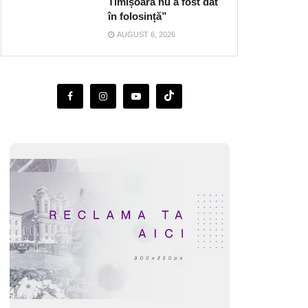
Timișoara nu a fost dat
în folosință”
AUGUST 6, 2026