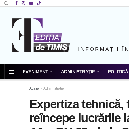
INFORMAȚII Î
EVENIMENT
ADMINISTRAȚIE
POLITICĂ
Acasă
Administrație
Expertiza tehnică, f
reîncepe lucrările 