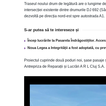
Traseul noului drum de legătură are o lungime de 
intersecției existente dintre drumurile DJ 692 (S
dezvoltă pe direcția nord-est spre autostrada A1.
S-ar putea să te intereseze și
Încep lucrările la Pasarela Îndrăgostiților. Acces
Noua Legea a Integrității a fost adoptată, cu pre
Proiectul cuprinde două poduri noi, șase pasaje și t
Antrepriza de Reparații și Lucrări A R L Cluj S.A.