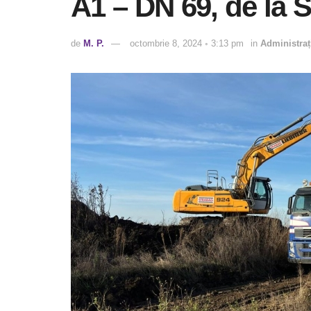
A1 – DN 69, de la
de
M. P.
octombrie 8, 2024 ◦ 3:13 pm
in
Administraț