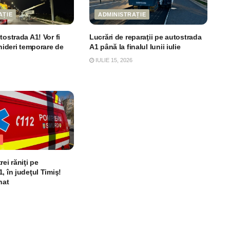
AȚIE
ADMINISTRAȚIE
tostrada A1! Vor fi
Lucrări de reparaţii pe autostrada
chideri temporare de
A1 până la finalul lunii iulie
IULIE 15, 2026
rei răniţi pe
, în judeţul Timiş!
nat