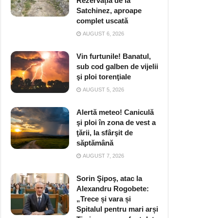
Rezervația de la
Satchinez, aproape
complet uscată
AUGUST 6, 2026
Vin furtunile! Banatul,
sub cod galben de vijelii
şi ploi torenţiale
AUGUST 5, 2026
Alertă meteo! Caniculă
şi ploi în zona de vest a
ţării, la sfârşit de
săptămână
AUGUST 7, 2026
Sorin Şipoş, atac la
Alexandru Rogobete:
„Trece și vara și
Spitalul pentru mari arși