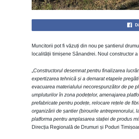
Di
Muncitorii pot fi văzuți din nou pe șantierul drum
localității timișene Sânandrei. Noul constructor a 
„
Constructorul desemnat pentru finalizarea lucrăr
expertizarea tehnică și a demarat etapele pregăti
evacuarea materialului necorespunzător de pe pla
umpluturilor în zona podețelor, amenajarea platfo
prefabricate pentru podețe, relocare rețele de fibră
organizării de șantier (birourile antreprenorului, 
platforma pentru amplasarea stației de produs mixt
Direcția Regională de Drumuri și Poduri Timișoa