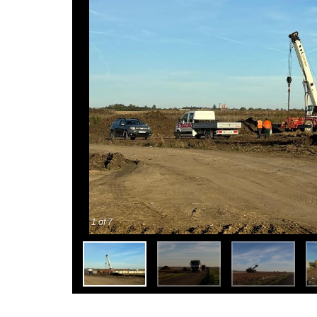
1
of 7