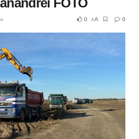
 Sânandrei FOTO
A
0
0
ie
A