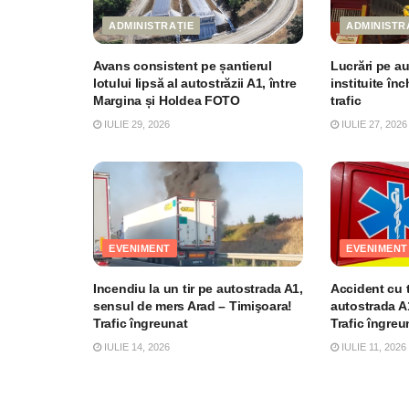
ADMINISTRAȚIE
ADMINISTR
Avans consistent pe șantierul
Lucrări pe au
lotului lipsă al autostrăzii A1, între
instituite în
Margina și Holdea FOTO
trafic
IULIE 29, 2026
IULIE 27, 2026
EVENIMENT
EVENIMENT
Incendiu la un tir pe autostrada A1,
Accident cu t
sensul de mers Arad – Timişoara!
autostrada A1
Trafic îngreunat
Trafic îngreu
IULIE 14, 2026
IULIE 11, 2026