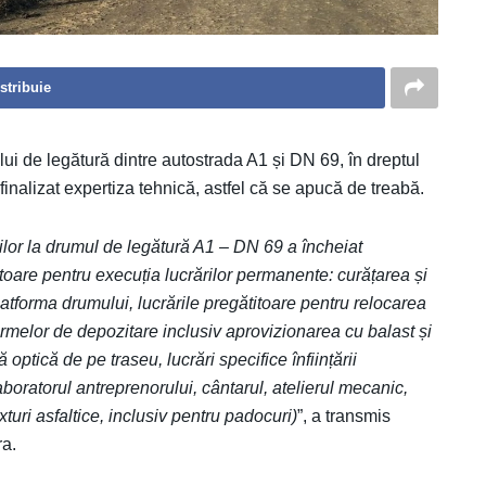
stribuie
ului de legătură dintre autostrada A1 și DN 69, în dreptul
finalizat expertiza tehnică, astfel că se apucă de treabă.
ilor la drumul de legătură A1 – DN 69 a încheiat
toare pentru execuția lucrărilor permanente: curățarea și
tforma drumului, lucrările pregătitoare pentru relocarea
rmelor de depozitare inclusiv aprovizionarea cu balast și
 optică de pe traseu, lucrări specifice înființării
laboratorul antreprenorului, cântarul, atelierul mecanic,
uri asfaltice, inclusiv pentru padocuri)
”, a transmis
ra.