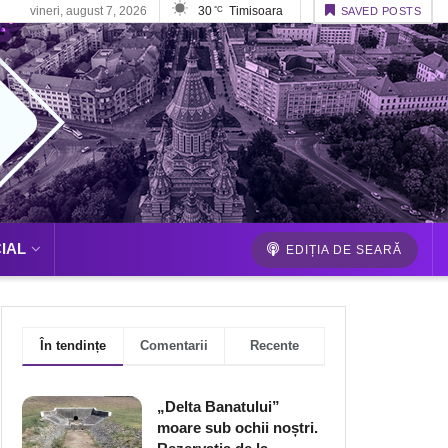
vineri, august 7, 2026
30
Timisoara
°C
SAVED POSTS
IAL
EDIȚIA DE SEARĂ
În tendințe
Comentarii
Recente
„Delta Banatului”
moare sub ochii noștri.