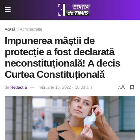
Acasă
Administrație
Impunerea măștii de
protecție a fost declarată
neconstituțională! A decis
Curtea Constituțională
A
de
Redacția
februarie 16, 2022 ◦ 10:30 am
A