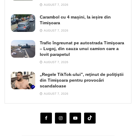
AUGUST 7, 2026
Carambol cu 4 mașini, la ieșire din
Timișoara
AUGUST 7, 2026
Trafic îngreunat pe autostrada Timişoara
– Lugoj, din cauza unui camion care a
lovit parapetul
AUGUST 7, 2026
„Regele TikTok-ului”, reţinut de poliţiştii
din Timişoara pentru provocări
scandaloase
AUGUST 7, 2026