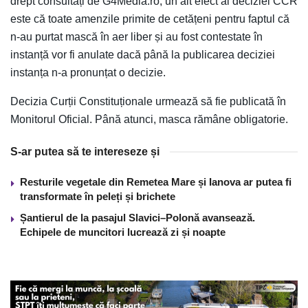
drept consultați de G4Media.ro, un alt efect al deciziei CCR
este că toate amenzile primite de cetățeni pentru faptul că
n-au purtat mască în aer liber și au fost contestate în
instanță vor fi anulate dacă până la publicarea deciziei
instanța n-a pronunțat o decizie.
Decizia Curții Constituționale urmează să fie publicată în
Monitorul Oficial. Până atunci, masca rămâne obligatorie.
S-ar putea să te intereseze și
Resturile vegetale din Remetea Mare și Ianova ar putea fi
transformate în peleți și brichete
Șantierul de la pasajul Slavici–Polonă avansează.
Echipele de muncitori lucrează zi și noapte