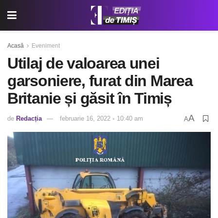
Acasă
Eveniment
Utilaj de valoarea unei
garsoniere, furat din Marea
Britanie și găsit în Timiș
A
de
Redacția
februarie 16, 2022 ◦ 10:40 am
A