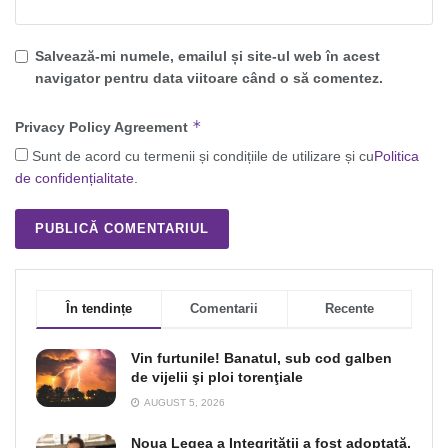
Salvează-mi numele, emailul și site-ul web în acest
navigator pentru data viitoare când o să comentez.
*
Privacy Policy Agreement
Sunt de acord cu termenii și condițiile de utilizare și cu
Politica
de confidențialitate
.
În tendințe
Comentarii
Recente
Vin furtunile! Banatul, sub cod galben
de vijelii şi ploi torenţiale
AUGUST 5, 2026
Noua Legea a Integrității a fost adoptată,