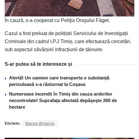
În cauză, s-a cooperat cu Poliţia Oraşului Făget.
Cazul a fost preluat de polițiștii Serviciului de Investigații
Criminale din cadrul I.P.J Timiș, care efectuează cercetări,
sub aspectul săvârșirii infracțiunii de tăinuire.
S-ar putea să te intereseze și
Alertă! Un camion care transporta o substanţă
periculoasă s-a răsturnat la Coşava
Numeroase incendii în Timiş din cauza arderilor
necontrolate! Suprafaţa afectată depăşeşte 260 de
hectare
Etichete:
Marea Britanie