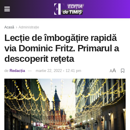
Acasă
Administrație
Lecție de îmbogățire rapidă
via Dominic Fritz. Primarul a
descoperit rețeta
A
de
Redacția
martie 22, 2022 ◦ 12:41 pm
A