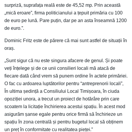
surpriză, suprafața reală este de 45,52 mp. Prin această
„mică eroare”, firma politicianului a țepuit primăria cu 100
de euro pe lună. Pare puțin, dar pe an asta înseamnă 1200
de euro.”.
Dominic Fritz este de părere că mai sunt astfel de situații în
oraș.
„Sunt sigur că nu este singura afacere de genul. Și poate
veți înțelege și de ce unii consilieri locali mă atacă de
fiecare dată când vrem să punem ordine în actele primăriei.
O fac cu ardoarea luptătorilor pentru “antreprenorii locali”,
În ultima ședință a Consiliului Local Timișoara, în ciuda
opoziției unora, a trecut un proiect de hotărâre prin care
scoatem la licitație închirierea acestui spațiu. În acest mod
asigurăm șanse egale pentru orice firmă să închirieze un
spațiu în zona centrală și pentru bugetul local să obținem
un preț în conformitate cu realitatea pieței.”