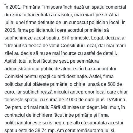
În 2001, Primăria Timișoara închiriază un spațiu comercial
din zona ultracentrală a orașului, mai exact pe str. Alba
Iulia, unei firme deținute de un cunoscut politician local. În
2016, firma politicianului cere acordul primăriei să
subînchirieze acest spațiu. Și îl primește. Legal, decizia ar
fi trebuit să treacă de votul Consiliului Local, dar mai-marii
zilei au decis să nu se mai încurce cu astfel de detalii.
Astfel, totul a fost făcut pe șest, pe semnătura
administratorului public de atunci și în baza acordului
Comisiei pentru spații cu altă destinație. Astfel, firma
politicianului plătește primăriei o chirie lunară de 580 de
euro, iar subînchirează micului antreprenor local care chiar
folosește spațiul cu suma de 2.000 de euro plus TVA/lună.
De patru ori mai mult. Fără să miște un deget. Mai mult, în
contractul de închiriere făcut între primărie și firma
politicianului este scris negru pe alb că suprafața acestui
spațiu este de 38,74 mp. Am cerut remăsurarea lui și,