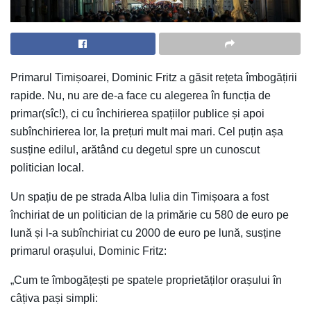
Primarul Timișoarei, Dominic Fritz a găsit rețeta îmbogățirii
rapide. Nu, nu are de-a face cu alegerea în funcția de
primar(sîc!), ci cu închirierea spațiilor publice și apoi
subînchirierea lor, la prețuri mult mai mari. Cel puțin așa
susține edilul, arătând cu degetul spre un cunoscut
politician local.
Un spațiu de pe strada Alba Iulia din Timișoara a fost
închiriat de un politician de la primărie cu 580 de euro pe
lună și l-a subînchiriat cu 2000 de euro pe lună, susține
primarul orașului, Dominic Fritz:
„Cum te îmbogățești pe spatele proprietăților orașului în
câțiva pași simpli: