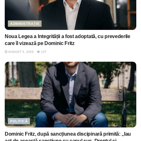
ADMINISTRAȚIE
Noua Legea a Integrității a fost adoptată, cu prevederile
care îl vizează pe Dominic Fritz
AUGUST 5, 2026
107
POLITICĂ
Dominic Fritz, după sancțiunea discipinară primită: „Iau
act de această sancțiune cu capul sus. Dreptul și