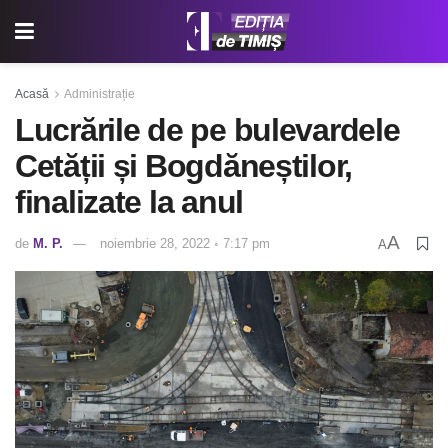
Acasă
Administrație
Lucrările de pe bulevardele
Cetății și Bogdăneștilor,
finalizate la anul
A
de
M. P.
noiembrie 28, 2022 ◦ 7:17 pm
A