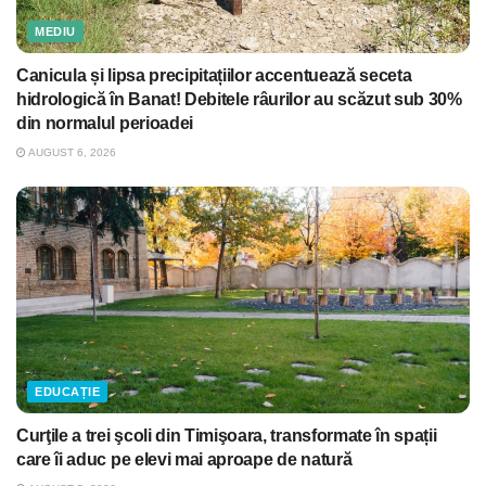
MEDIU
Canicula și lipsa precipitațiilor accentuează seceta
hidrologică în Banat! Debitele râurilor au scăzut sub 30%
din normalul perioadei
AUGUST 6, 2026
EDUCAȚIE
Curţile a trei şcoli din Timişoara, transformate în spații
care îi aduc pe elevi mai aproape de natură