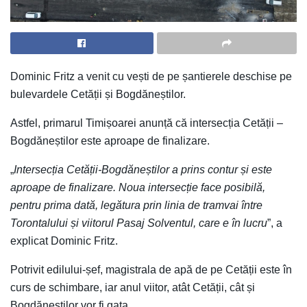
Dominic Fritz a venit cu vești de pe șantierele deschise pe
bulevardele Cetății și Bogdăneștilor.
Astfel, primarul Timișoarei anunță că intersecția Cetății –
Bogdăneștilor este aproape de finalizare.
„
Intersecția Cetății-Bogdăneștilor a prins contur și este
aproape de finalizare. Noua intersecție face posibilă,
pentru prima dată, legătura prin linia de tramvai între
Torontalului și viitorul Pasaj Solventul, care e în lucru
”, a
explicat Dominic Fritz.
Potrivit edilului-șef, magistrala de apă de pe Cetății este în
curs de schimbare, iar anul viitor, atât Cetății, cât și
Bogdăneștilor vor fi gata.